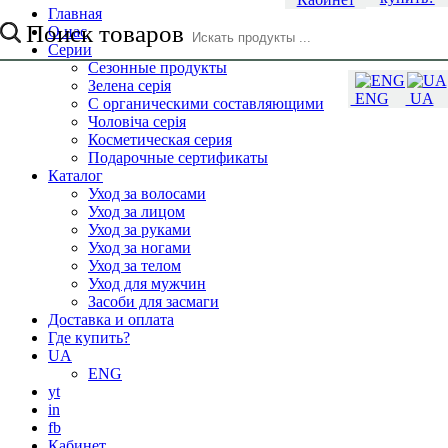
Главная
Поиск товаров
О нас
Серии
Сезонные продукты
Зелена серія
ENG
UA
С органическими составляющими
Чоловіча серія
Косметическая серия
Подарочные сертификаты
Каталог
Уход за волосами
Уход за лицом
Уход за руками
Уход за ногами
Уход за телом
Уход для мужчин
Засоби для засмаги
Доставка и оплата
Где купить?
UA
ENG
yt
in
fb
Кабинет