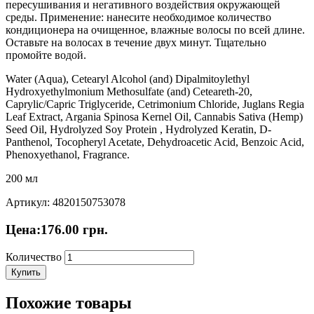
пересушивания и негативного воздействия окружающей
среды.
Применение: нанесите необходимое количество
кондиционера на очищенное, влажные волосы по всей длине.
Оставьте на волосах в течение двух минут. Тщательно
промойте водой.
Water (Aqua), Cetearyl Alcohol (and) Dipalmitoylethyl
Hydroxyethylmonium Methosulfate (and) Ceteareth-20,
Caprylic/Capric Triglyceride, Cetrimonium Chloride, Juglans Regia
Leaf Extract, Argania Spinosa Kernel Oil, Cannabis Sativa (Hemp)
Seed Oil, Hydrolyzed Soy Protein , Hydrolyzed Keratin, D-
Panthenol, Tocopheryl Acetate, Dehydroacetic Acid, Benzoic Acid,
Phenoxyethanol, Fragrance.
200 мл
Артикул: 4820150753078
Цена:
176.00
грн.
Количество
Купить
Похожие товары