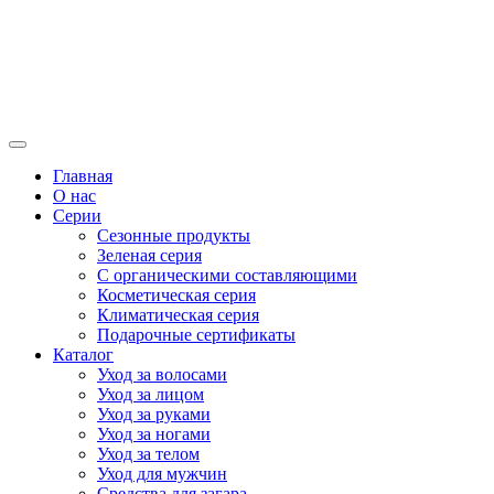
Главная
О нас
Серии
Сезонные продукты
Зеленая серия
С органическими составляющими
Косметическая серия
Климатическая серия
Подарочные сертификаты
Каталог
Уход за волосами
Уход за лицом
Уход за руками
Уход за ногами
Уход за телом
Уход для мужчин
Средства для загара