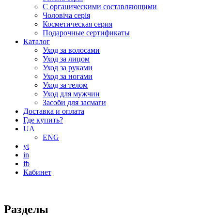
С органическими составляющими
Чоловіча серія
Косметическая серия
Подарочные сертификаты
Каталог
Уход за волосами
Уход за лицом
Уход за руками
Уход за ногами
Уход за телом
Уход для мужчин
Засоби для засмаги
Доставка и оплата
Где купить?
UA
ENG
yt
in
fb
Кабинет
Разделы