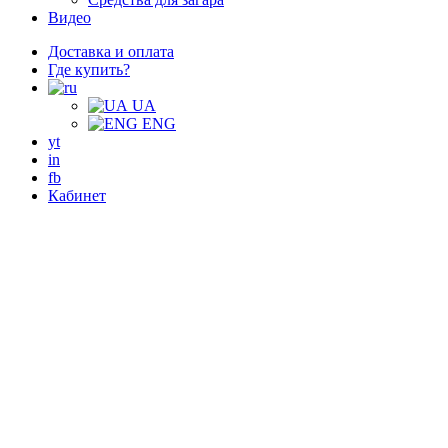
Видео
Доставка и оплата
Где купить?
UA
ENG
yt
in
fb
Кабинет