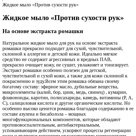
Жидкое мыло «Против сухости рук»
Жидкое мыло «Против сухости рук»
На основе экстракта ромашки
Натуральное жидкое мыло для рук на основе экстракта
ромашки прекрасно подходит для сухой, чувствительной,
склонной к аллергии и детской кожи. Идеально мягкое
средство не содержит агрессивных и вредных ПАВ,
прекрасно очищает кожу, не сушит, увлажняет и тонизирует.
Экстракт ромашки особенно полезен для детской,
чувствительной и сухой кожи, а также для кожи склонной к
покраснению и зуду.Всем этим ромашка обязана своему
богатому составу: эфирное масло, дубильные вещества,
микроэлементы (калий, бор, цинк, медь, свинец) , кумарин,
флавоноиды, каротин, полисахариды, камедь, витамины (Р, А,
С), салициловая кислота и другие органические кислоты. Но
особенно высоко ценится ромашка благодаря содержанию в ее
составе азулена и бисаболола – мощных
многофункциональных компонентов, которые обладают
противовоспалительным, антибактериальным,
успокаивающим действием, ускоряют процессы регенерации
кожи и являются хорошими увлажняющими компонентами.