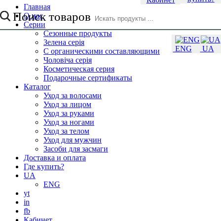
Главная
Поиск товаров
О нас
Серии
Сезонные продукты
Зелена серія
ENG
UA
С органическими составляющими
Чоловіча серія
Косметическая серия
Подарочные сертификаты
Каталог
Уход за волосами
Уход за лицом
Уход за руками
Уход за ногами
Уход за телом
Уход для мужчин
Засоби для засмаги
Доставка и оплата
Где купить?
UA
ENG
yt
in
fb
Кабинет