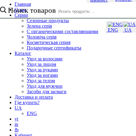
Главная
Поиск товаров
О нас
Серии
Сезонные продукты
Зелена серія
ENG
UA
С органическими составляющими
Чоловіча серія
Косметическая серия
Подарочные сертификаты
Каталог
Уход за волосами
Уход за лицом
Уход за руками
Уход за ногами
Уход за телом
Уход для мужчин
Засоби для засмаги
Доставка и оплата
Где купить?
UA
ENG
yt
in
fb
Кабинет