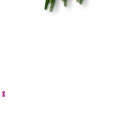
повреждений кожи. Также этот мусс для тела очень хорошо
защищает от воздействия ультрафиолетового излучения. Нет
побочных эффектов. Мусс имеет полностью органический
состав, то есть в его составе нет никаких вредных химических
компонентов и соединений, которые могли бы негативно
сказаться на здоровье человека. Благодаря этому
косметическое средство не имеет никаких побочных
эффектов, что делает его полностью безопасным для человека.
Выгодная стоимость. Если вы желаете приобрести мусс для
тела цена которого сможет в полной мере вас устроить, в
таком случае мусс для тела Яка это то что вам нужно. Это
средство способно порадовать не только высоким качеством и
эффективностью, но также и очень выгодной стоимостью,
особенно если приобретать его на нашем сайте. Все эти
достоинства и делают мусс для тела Яка отличным решением
для тех людей, которые желают сохранить кожу своего тела в
отличном состоянии, а также приобрести надёжное
0
косметическое средство способное защитить от
ультрафиолетовых лучей, справиться с различными
повреждениями и другими подобными проблемами.
Как приобрести мусс для тела Яка на
нашем сайте?
Украинская натуральная косметика