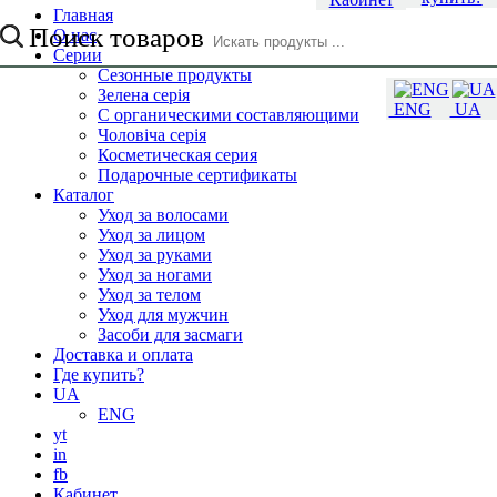
Главная
Поиск товаров
О нас
Серии
Сезонные продукты
Зелена серія
ENG
UA
С органическими составляющими
Чоловіча серія
Косметическая серия
Подарочные сертификаты
Каталог
Уход за волосами
Уход за лицом
Уход за руками
Уход за ногами
Уход за телом
Уход для мужчин
Засоби для засмаги
Доставка и оплата
Где купить?
UA
ENG
yt
in
fb
Кабинет