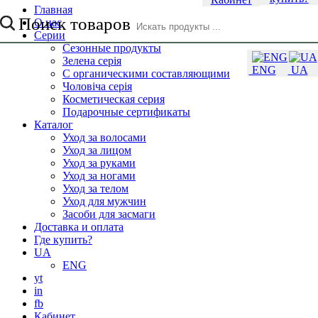
Главная
Поиск товаров
О нас
Серии
Сезонные продукты
Зелена серія
ENG
UA
С органическими составляющими
Чоловіча серія
Косметическая серия
Подарочные сертификаты
Каталог
Уход за волосами
Уход за лицом
Уход за руками
Уход за ногами
Уход за телом
Уход для мужчин
Засоби для засмаги
Доставка и оплата
Где купить?
UA
ENG
yt
in
fb
Кабинет