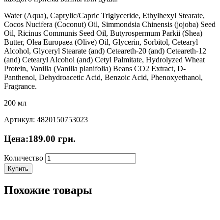
Water (Aqua), Caprylic/Capric Triglyceride, Ethylhexyl Stearate,
Cocos Nucifera (Coconut) Oil, Simmondsia Chinensis (jojoba) Seed
Oil, Ricinus Communis Seed Oil, Butyrospermum Parkii (Shea)
Butter, Olea Europaea (Olive) Oil, Glycerin, Sorbitol, Cetearyl
Alcohol, Glyceryl Stearate (and) Ceteareth-20 (and) Ceteareth-12
(and) Cetearyl Alcohol (and) Cetyl Palmitate, Hydrolyzed Wheat
Protein, Vanilla (Vanilla planifolia) Beans CO2 Extract, D-
Panthenol, Dehydroacetic Acid, Benzoic Acid, Phenoxyethanol,
Fragrance.
200 мл
Артикул: 4820150753023
Цена:
189.00
грн.
Количество
Купить
Похожие товары