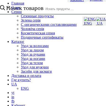
Главная
Поиск товаров
О нас
Серии
Сезонные продукты
Зелена серія
ENG
UA
С органическими составляющими
Чоловіча серія
Косметическая серия
Подарочные сертификаты
Каталог
Уход за волосами
Уход за лицом
Уход за руками
Уход за ногами
Уход за телом
Уход для мужчин
Засоби для засмаги
Доставка и оплата
Где купить?
UA
ENG
yt
in
fb
Кабинет