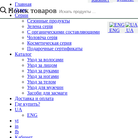
Главная
Поиск товаров
О нас
Серии
Сезонные продукты
Зелена серія
ENG
UA
С органическими составляющими
Чоловіча серія
Косметическая серия
Подарочные сертификаты
Каталог
Уход за волосами
Уход за лицом
Уход за руками
Уход за ногами
Уход за телом
Уход для мужчин
Засоби для засмаги
Доставка и оплата
Где купить?
UA
ENG
yt
in
fb
Кабинет