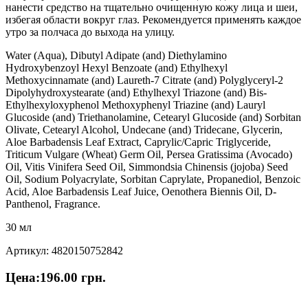
нанести средство на тщательно очищенную кожу лица и шеи,
избегая области вокруг глаз. Рекомендуется применять каждое
утро за полчаса до выхода на улицу.
Water (Aqua), Dibutyl Adipate (and) Diethylamino
Hydroxybenzoyl Hexyl Benzoate (and) Ethylhexyl
Methoxycinnamate (and) Laureth-7 Citrate (and) Polyglyceryl-2
Dipolyhydroxystearate (and) Ethylhexyl Triazone (and) Bis-
Ethylhexyloxyphenol Methoxyphenyl Triazine (and) Lauryl
Glucoside (and) Triethanolamine, Cetearyl Glucoside (and) Sorbitan
Olivate, Cetearyl Alcohol, Undecane (and) Tridecane, Glycerin,
Aloe Barbadensis Leaf Extract, Caprylic/Capric Triglyceride,
Triticum Vulgare (Wheat) Germ Oil, Persea Gratissima (Avocado)
Oil, Vitis Vinifera Seed Oil, Simmondsia Chinensis (jojoba) Seed
Oil, Sodium Polyacrylate, Sorbitan Caprylate, Propanediol, Benzoic
Acid, Aloe Barbadensis Leaf Juice, Oenothera Biennis Oil, D-
Panthenol, Fragrance.
30 мл
Артикул: 4820150752842
Цена:
196.00
грн.