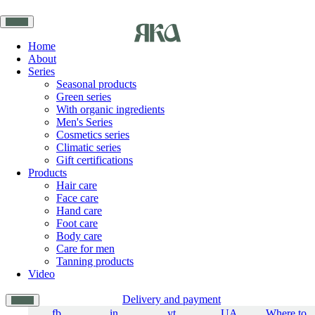
Home
About
Series
Seasonal products
Green series
With organic ingredients
Men's Series
Cosmetics series
Climatic series
Gift certifications
Products
Hair care
Face care
Hand care
Foot care
Body care
Care for men
Tanning products
Video
Delivery and payment
fb
in
yt
UA
Where to