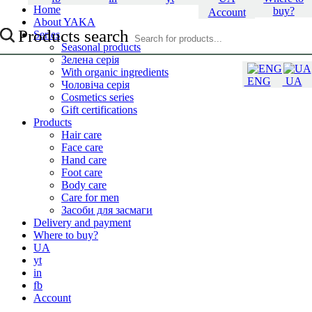
Home
buy?
Account
About YAKA
Products search
Series
Seasonal products
Зелена серія
With organic ingredients
ENG
UA
Чоловіча серія
Cosmetics series
Gift certifications
Products
Hair care
Face care
Hand care
Foot care
Body care
Care for men
Засоби для засмаги
Delivery and payment
Where to buy?
UA
yt
in
fb
Account