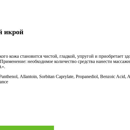
й икрой
ого кожа становится чистой, гладкой, упругой и приобретает з
Применение: необходимое количество средства нанести массаж
А».
-Panthenol, Аllantoin, Sorbitan Caprylate, Propanediol, Benzoic Aci
rance