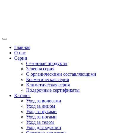
Главная
О нас
Серии
Сезонные продукты
Зеленая серия
С органическими составляющими
Косметическая серия
Климатическая серия
Подарочные сертификаты
Каталог
Уход за волосами
Уход за лицом
Уход за руками
Уход за ногами
Уход за телом
Уход для мужчин
Средства для загара