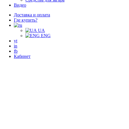
Видео
Доставка и оплата
Где купить?
UA
ENG
yt
in
fb
Кабинет