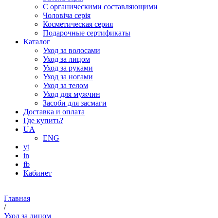
С органическими составляющими
Чоловіча серія
Косметическая серия
Подарочные сертификаты
Каталог
Уход за волосами
Уход за лицом
Уход за руками
Уход за ногами
Уход за телом
Уход для мужчин
Засоби для засмаги
Доставка и оплата
Где купить?
UA
ENG
yt
in
fb
Кабинет
Главная
/
Уход за лицом