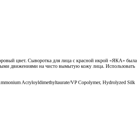
доровый цвет. Сыворотка для лица с красной икрой «ЯКА» была
ными движениями на чисто вымытую кожу лица. Использовать
d, Ammonium Acryloyldimethyltaurate/VP Copolymer, Hydrolyzed Silk