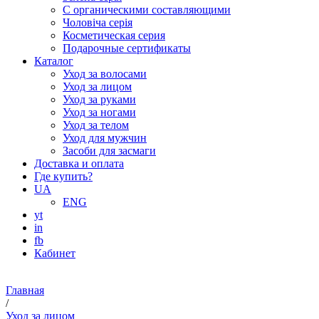
С органическими составляющими
Чоловіча серія
Косметическая серия
Подарочные сертификаты
Каталог
Уход за волосами
Уход за лицом
Уход за руками
Уход за ногами
Уход за телом
Уход для мужчин
Засоби для засмаги
Доставка и оплата
Где купить?
UA
ENG
yt
in
fb
Кабинет
Главная
/
Уход за лицом