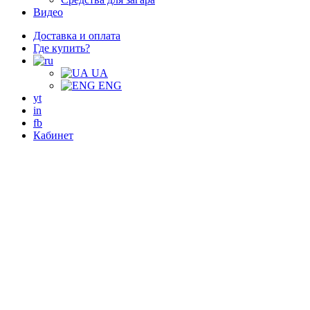
Видео
Доставка и оплата
Где купить?
UA
ENG
yt
in
fb
Кабинет