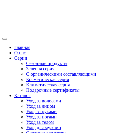
Главная
О нас
Серии
Сезонные продукты
Зеленая серия
С органическими составляющими
Косметическая серия
Климатическая серия
Подарочные сертификаты
Каталог
Уход за волосами
Уход за лицом
Уход за руками
Уход за ногами
Уход за телом
Уход для мужчин
Средства для загара