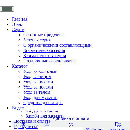
Главная
О нас
Серии
Главная
Сезонные продукты
О нас
Зеленая серия
Серии
С органическими составляющими
Сезонные продукты
Косметическая серия
Зелена серія
Климатическая серия
С органическими составляющими
Подарочные сертификаты
Чоловіча серія
Каталог
Косметическая серия
Уход за волосами
Подарочные сертификаты
Уход за лицом
Каталог
Уход за руками
Уход за волосами
Уход за ногами
Уход за лицом
Уход за телом
Уход за руками
Уход для мужчин
Уход за ногами
Средства для загара
Уход за телом
Видео
Уход для мужчин
Засоби для засмаги
Доставка и оплата
Доставка и оплата
fb
in
yt
Где
Где купить?
купить?
Кабинет