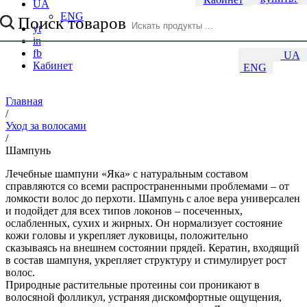
UA
ENG
Поиск товаров
yt
in
fb
UA
Кабинет
ENG
Главная
/
Уход за волосами
/
Шампунь
Лечебные шампуни «Яка» с натуральным составом
справляются со всеми распространенными проблемами – от
ломкости волос до перхоти. Шампунь с алое вера универсален
и подойдет для всех типов локонов – посеченных,
ослабленных, сухих и жирных. Он нормализует состояние
кожи головы и укрепляет луковицы, положительно
сказываясь на внешнем состоянии прядей. Кератин, входящий
в состав шампуня, укрепляет структуру и стимулирует рост
волос.
Природные растительные протеины сои проникают в
волосяной фолликул, устраняя дискомфортные ощущения,