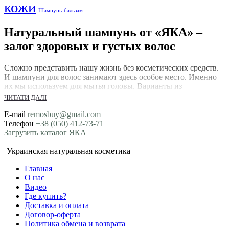
кожи
Шампунь-бальзам
Натуральный шампунь от «ЯКА» –
залог здоровых и густых волос
Сложно представить нашу жизнь без косметических средств.
И шампуни для волос занимают здесь особое место. Именно
их мы используем для мытья головы. Варианты из
органических ингредиентов сейчас на пике популярности.
ЧИТАТИ ДАЛІ
Это совсем не удивительно. Если вы решили купить
натуральный шампунь, цена и качество вас приятно удивят в
E-mail
remosbuy@gmail.com
нашем интернет-магазине «Яка».
Телефон
+38 (050) 412-73-71
Загрузить
каталог ЯКА
Важен состав натурального шампуня
Украинская натуральная косметика
для волос
Главная
О нас
Сейчас немало косметических средств, в том числе и
Видео
шампуней, изготавливается из натуральных ингредиентов. С
Где купить?
каждым днем они становятся все популярнее. Ведь здесь есть
Доставка и оплата
различные серии из разные составляющих: • Шампунь для
Договор-оферта
окрашенных волос • Шампунь против перхоти, купить
Политика обмена и возврата
который лучше для жирной кожи головы •Шампунь для