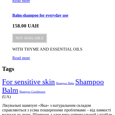
Read more
Balm-shampoo for everyday use
158.00
UAH
NOT AVAILABLE
WITH THYME AND ESSENTIAL OILS
Read more
Tags
For sensitive skin
Shampoo
Shampoo Balm
Balm
Shampoo Conditioner
(UA)
Лікувальні шампуні «Яка» з натуральним складом
справляються з усіма поширеними проблемами – від ламкості
волосся до лупи. Шампунь з алое вера універсальний і підійде