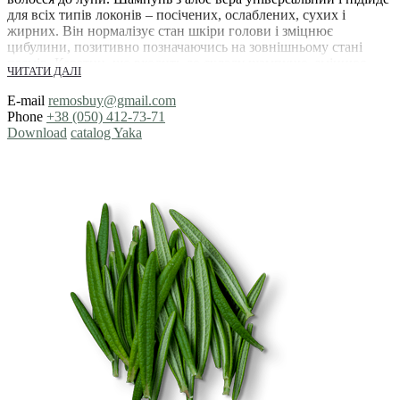
для всіх типів локонів – посічених, ослаблених, сухих і
жирних. Він нормалізує стан шкіри голови і зміцнює
цибулини, позитивно позначаючись на зовнішньому стані
пасмів. Кератин, що входить до складу шампуню, зміцнює
ЧИТАТИ ДАЛІ
структуру і стимулює ріст волосся.
E-mail
remosbuy@gmail.com
Природні рослинні протеїни сої проникають у волосяний
Phone
+38 (050) 412-73-71
фолікул, усуваючи дискомфортні відчуття, сухість і
Download
catalog Yaka
пошкодження структури локонів. Для кращого ефекту
рекомендуємо використовувати шампуні «Яка» з бальзамами і
кондиціонерами з однієї серії. Реп’яхова, лляна і оливкова олія
– важаються одними з найцінніших компонентів для здоров’я
волосся і шкіри. Антибактеріальний комплекс «Пірокон
Олімін» усуває лупу, роздратування і лущення шкіри голови.
Натуральний шампунь від «ЯКА» –
запорука здорового і густого волосся
Складно уявити наше життя без косметичних засобів. І
шампуні для волосся займають тут особливе місце. Саме їх ми
використовуємо для миття голови. Варіанти з органічних
інгредієнтів зараз на піку популярності. Це зовсім не дивно.
Якщо ви вирішили купити натуральний шампунь, ціна і якість