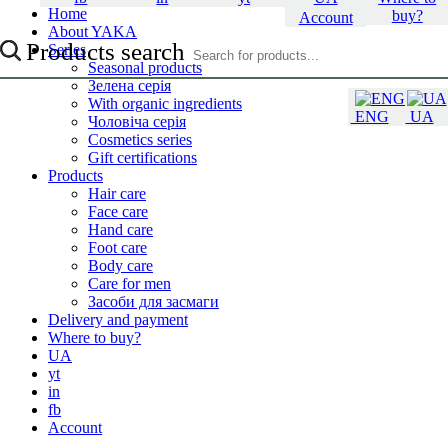
Home
buy?
Account
About YAKA
Products search
Series
Seasonal products
Зелена серія
With organic ingredients
ENG
UA
Чоловіча серія
Cosmetics series
Gift certifications
Products
Hair care
Face care
Hand care
Foot care
Body care
Care for men
Засоби для засмаги
Delivery and payment
Where to buy?
UA
yt
in
fb
Account