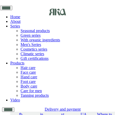
Home
About
Series
Seasonal products
Green series
With organic ingredients
Men's Series
Cosmetics series
Climatic series
Gift certifications
Products
Hair care
Face care
Hand care
Foot care
Body care
Care for men
Tanning products
Video
Delivery and payment
fb
in
yt
UA
Where to