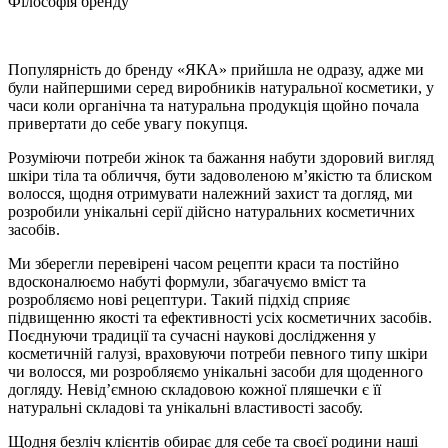
Філософія бренду
Популярність до бренду «ЯКА» прийшла не одразу, адже ми
були найпершими серед виробників натуральної косметики, у
часи коли органічна та натуральна продукція щойно почала
привертати до себе увагу покупця.
Розуміючи потреби жінок та бажання набути здоровий вигляд
шкіри тіла та обличчя, бути задоволеною м’якістю та блиском
волосся, щодня отримувати належний захист та догляд, ми
розробили унікальні серії дійсно натуральних косметичних
засобів.
Ми зберегли перевірені часом рецепти краси та постійно
вдосконалюємо набуті формули, збагачуємо вміст та
розробляємо нові рецептури. Такий підхід сприяє
підвищенню якості та ефективності усіх косметичних засобів.
Поєднуючи традиції та сучасні наукові дослідження у
косметичній галузі, враховуючи потреби певного типу шкіри
чи волосся, ми розробляємо унікальні засоби для щоденного
догляду. Невід’ємною складовою кожної пляшечки є її
натуральні складові та унікальні властивості засобу.
Щодня безліч клієнтів обирає для себе та своєї родини наші