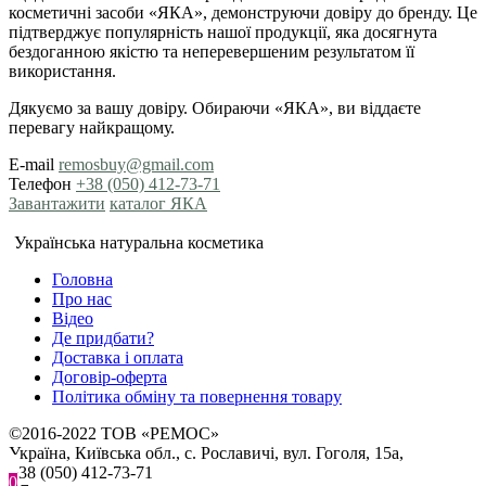
косметичні засоби «ЯКА», демонструючи довіру до бренду. Це
підтверджує популярність нашої продукції, яка досягнута
бездоганною якістю та неперевершеним результатом її
використання.
Дякуємо за вашу довіру. Обираючи «ЯКА», ви віддаєте
перевагу найкращому.
E-mail
remosbuy@gmail.com
Телефон
+38 (050) 412-73-71
Завантажити
каталог ЯКА
Українська натуральна косметика
Головна
Про нас
Відео
Де придбати?
Доставка і оплата
Договір-оферта
Політика обміну та повернення товару
©2016-2022 ТОВ «РЕМОС»
Україна, Київська обл., с. Рославичі, вул. Гоголя, 15а,
+38 (050) 412-73-71
0