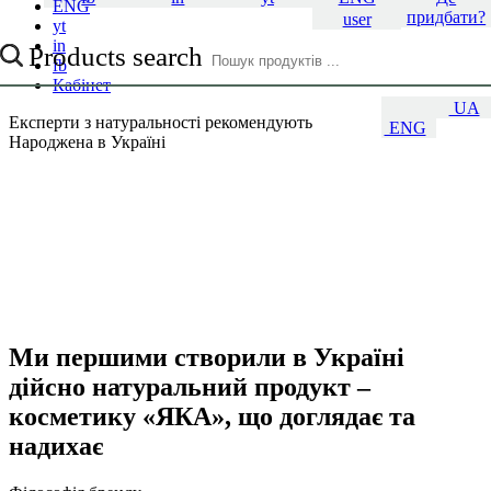
ENG
придбати?
user
yt
in
Products search
fb
Кабінет
UA
Експерти з натуральності рекомендують
ENG
Народжена
в Україні
Ми першими створили в Україні
дійсно натуральний продукт –
косметику «ЯКА», що доглядає та
надихає