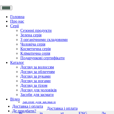
Головна
Про нас
Серії
Головна
Сезонні продукти
Про нас
Зелена серія
Серії
З органічними складовими
Сезонні продукти
Чоловіча серія
Зелена серія
Косметична серія
З органічними складовими
Кліматична серія
Чоловіча серія
Подарункові сертифікати
Косметична серія
Каталог
Подарункові сертифікати
Догляд за волоссям
Каталог
Догляд за обличчям
Догляд за волоссям
Догляд за руками
Догляд за обличчям
Догляд за ногами
Догляд за руками
Догляд за тілом
Догляд за ногами
Догляд для чоловіків
Догляд за тілом
Засоби для засмаги
Догляд для чоловіків
Відео
Засоби для засмаги
Доставка і оплата
Доставка і оплата
Де придбати?
fb
in
yt
ENG
Де