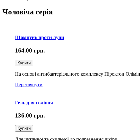
Чоловіча серія
Шампунь проти лупи
164.00
грн.
Купити
На основі антибактеріального комплексу Піроктон Олімі
Переглянути
Гель для гоління
136.00
грн.
Купити
Для чутливої та схильної до подразнення шкіри