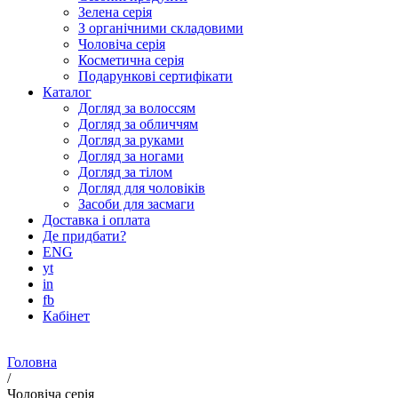
Зелена серія
З органічними складовими
Чоловіча серія
Косметична серія
Подарункові сертифікати
Каталог
Догляд за волоссям
Догляд за обличчям
Догляд за руками
Догляд за ногами
Догляд за тілом
Догляд для чоловіків
Засоби для засмаги
Доставка і оплата
Де придбати?
ENG
yt
in
fb
Кабінет
Головна
/
Чоловіча серія