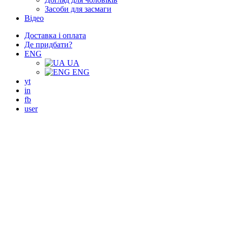
Засоби для засмаги
Відео
Доставка і оплата
Де придбати?
ENG
UA
ENG
yt
in
fb
user