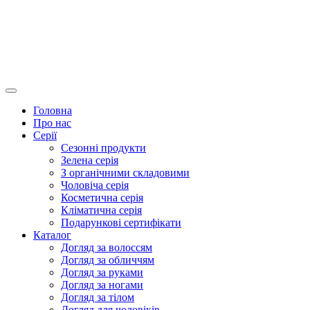
Головна
Про нас
Серії
Сезонні продукти
Зелена серія
З органічними складовими
Чоловіча серія
Косметична серія
Кліматична серія
Подарункові сертифікати
Каталог
Догляд за волоссям
Догляд за обличчям
Догляд за руками
Догляд за ногами
Догляд за тілом
Догляд для чоловіків