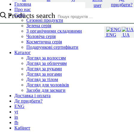
Головна
придбати?
user
Про нас
Products search
Серії
Сезонні продукти
Зелена серія
З органічними складовими
ENG
UA
Чоловіча серія
Косметична серія
Подарункові сертифікати
Каталог
Догляд за волоссям
Догляд за обличчям
Догляд за руками
Догляд за ногами
Догляд за тілом
Догляд для чоловіків
Засоби для засмаги
Доставка і оплата
Де придбати?
ENG
yt
in
fb
Кабінет