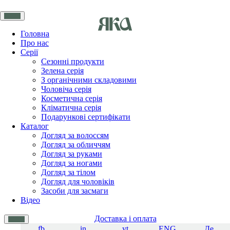
Головна
Про нас
Серії
Сезонні продукти
Зелена серія
З органічними складовими
Чоловіча серія
Косметична серія
Кліматична серія
Подарункові сертифікати
Каталог
Догляд за волоссям
Догляд за обличчям
Догляд за руками
Догляд за ногами
Догляд за тілом
Догляд для чоловіків
Засоби для засмаги
Відео
Доставка і оплата
fb
in
yt
ENG
Де