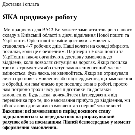
Доставка і оплата
ЯКА продовжує роботу
Ми працюємо для ВАС! Ви можете замовити товари з нашого
складу в Київській області в діючі відділення Нової пошти та
УкрПошти. Орієнтовні терміни доставки замовлень
становлять 4-7 робочих днів. Наші колеги на складі збирають
посилки, коли це є безпечним. Партнери з Нової пошти та
УкрПошти також організують доставку замовлень до
відділень, коли дозволяє ситуація на дорогах. Якщо посилка
трохи затримується або статус замовлення певний час не
змінюється, будь ласка, не хвилюйтесь. Якщо ви отримували
листа про нове замовлення або підтвердження, що замовлення
в обробці, ми пам’ятаємо про посилку, вона в роботі, просто
нам потрібно трохи часу для підготовки та доставки
замовлення. Будь ласка, дочекайтеся підтвердження від
перевізника про те, що надсилання прибуло до відділення, ми
обов’язково доставимо замовлення за першої можливості.
Важливо: всі замовлення в період воєнного стану
відправляються за передплатою: на розрахунковий
рахунок або за посиланням Лікпей безпосередньо у момент
оформлення замовлення.