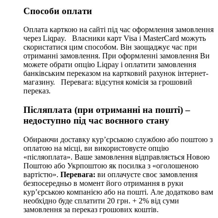
Способи оплати
Оплата карткою на сайті під час оформлення замовлення
через Liqpay. Власники карт Visa і MasterCard можуть
скористатися цим способом. Він заощаджує час при
отриманні замовлення. При оформленні замовлення Ви
можете обрати опцію Liqpay і оплатити замовлення
банківським переказом на картковий рахунок інтернет-
магазину. Перевага: відсутня комісія за грошовий
переказ.
Післяплата (при отриманні на пошті) –
недоступно під час воєнного стану
Обираючи доставку кур’єрською службою або поштою з
оплатою на місці, ви використовуєте опцію
«післяоплата». Ваше замовлення відправляється Новою
Поштою або Укрпоштою як посилка з «оголошеною
вартістю».
Перевага:
ви оплачуєте своє замовлення
безпосередньо в момент його отримання в руки
кур’єрською компанією або на пошті. Але додатково вам
необхідно буде сплатити 20 грн. + 2% від суми
замовлення за переказ грошових коштів.