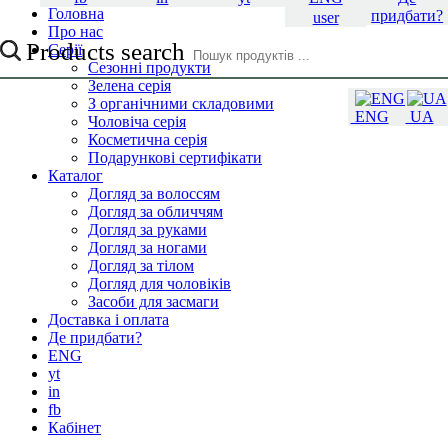
Головна
придбати?
user
Про нас
Products search
Серії
Сезонні продукти
Зелена серія
З органічними складовими
ENG
UA
Чоловіча серія
Косметична серія
Подарункові сертифікати
Каталог
Догляд за волоссям
Догляд за обличчям
Догляд за руками
Догляд за ногами
Догляд за тілом
Догляд для чоловіків
Засоби для засмаги
Доставка і оплата
Де придбати?
ENG
yt
in
fb
Кабінет