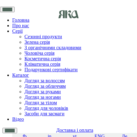
Головна
Про нас
Серії
Сезонні продукти
Зелена серія
З органічними складовими
Чоловіча серія
Косметична серія
Кліматична серія
Подарункові сертифікати
Каталог
Догляд за волоссям
Догляд за обличчям
Догляд за руками
Догляд за ногами
Догляд за тілом
Догляд для чоловіків
Засоби для засмаги
Відео
Доставка і оплата
fb
in
yt
ENG
Де