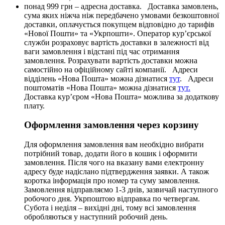
понад 999 грн – адресна доставка. Доставка замовлень,
сума яких ніжча ніж передбачено умовами безкоштовної
доставки, оплачується покупцем відповідно до тарифів
«Нової Пошти» та «Укрпошти». Оператор кур’єрської
служби розраховує вартість доставки в залежності від
ваги замовлення і відстані під час отримання
замовлення. Розрахувати вартість доставки можна
самостійно на офіційному сайті компанії. Адреси
відділень «Нова Пошта» можна дізнатися
тут
. Адреси
поштоматів «Нова Пошта» можна дізнатися
тут.
Доставка кур’єром «Нова Пошта» можлива за додаткову
плату.
Оформлення замовлення через корзину
Для оформлення замовлення вам необхідно вибрати
потрібний товар, додати його в кошик і оформити
замовлення. Після чого на вказану вами електронну
адресу буде надіслано підтвердження заявки. А також
коротка інформація про номер та суму замовлення.
Замовлення відправляємо 1-3 днів, зазвичай наступного
робочого дня. Укрпоштою відправка по четвергам.
Субота і неділя – вихідні дні, тому всі замовлення
обробляються у наступний робочий день.