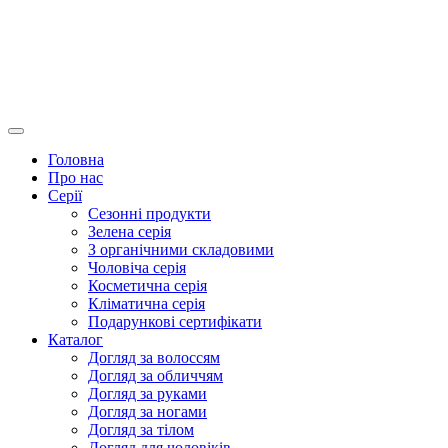
Головна
Про нас
Серії
Сезонні продукти
Зелена серія
З органічними складовими
Чоловіча серія
Косметична серія
Кліматична серія
Подарункові сертифікати
Каталог
Догляд за волоссям
Догляд за обличчям
Догляд за руками
Догляд за ногами
Догляд за тілом
Догляд для чоловіків