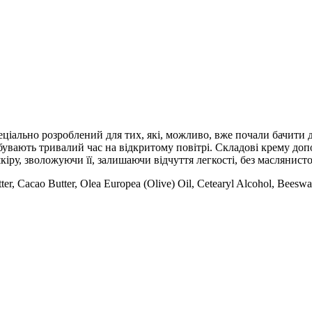
льно розроблений для тих, які, можливо, вже почали бачити дея
ебувають тривалий час на відкритому повітрі. Складові крему д
іру, зволожуючи її, залишаючи відчуття легкості, без маслянист
tter, Cacao Butter, Olea Europea (Olive) Oil, Cetearyl Alcohol, Beesw