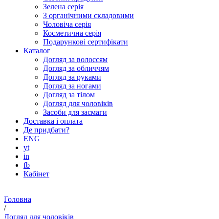
Зелена серія
З органічними складовими
Чоловіча серія
Косметична серія
Подарункові сертифікати
Каталог
Догляд за волоссям
Догляд за обличчям
Догляд за руками
Догляд за ногами
Догляд за тілом
Догляд для чоловіків
Засоби для засмаги
Доставка і оплата
Де придбати?
ENG
yt
in
fb
Кабінет
Головна
/
Догляд для чоловіків