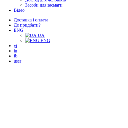
Засоби для засмаги
Відео
Доставка і оплата
Де придбати?
ENG
UA
ENG
yt
in
fb
user