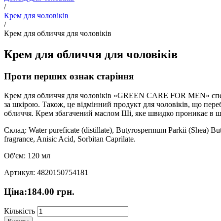
/
Крем для чоловіків
/
Крем для обличчя для чоловіків
Крем для обличчя для чоловіків
Проти перших ознак старіння
Крем для обличчя для чоловіків «GREEN CARE FOR MEN» спеціа
за шкірою. Також, це відмінний продукт для чоловіків, що пер
обличчя. Крем збагачений маслом Ші, яке швидко проникає в шк
Склад: Water pureficate (distillate), Butyrospermum Parkii (Shea) Bu
fragrance, Anisic Acid, Sorbitan Caprilate.
Об'єм: 120 мл
Артикул: 4820150754181
Ціна:
184.00
грн.
Кількість