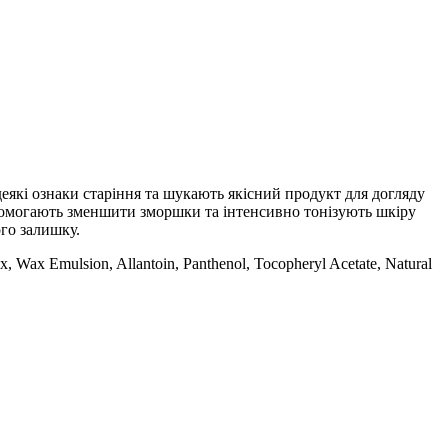
кі ознаки старіння та шукають якісний продукт для догляду
опомогають зменшити зморшки та інтенсивно тонізують шкіру
ого залишку.
ax, Wax Emulsion, Allantoin, Panthenol, Tocopheryl Acetate, Natural