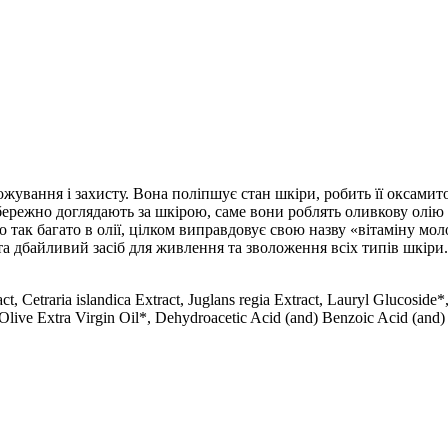
ложування і захисту. Вона поліпшує стан шкіри, робить її оксам
о бережно доглядають за шкірою, саме вони роблять оливкову ол
го так багато в олії, цілком виправдовує свою назву «вітаміну мо
 дбайливий засіб для живлення та зволоження всіх типів шкіри. 
ct, Cetraria islandica Extract, Juglans regia Extract, Lauryl Glucosid
live Extra Virgin Oil*, Dehydroacetic Acid (and) Benzoic Acid (and) P