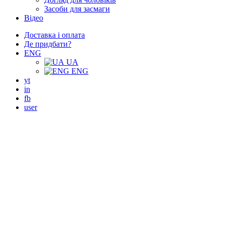
Засоби для засмаги
Відео
Доставка і оплата
Де придбати?
ENG
UA
ENG
yt
in
fb
user