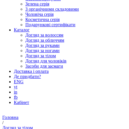
Зелена серія
З органічними складовими
Чоловіча серія
Косметична серія
Подарункові сертифікати
Каталог
Догляд за волоссям
Догляд за обличчям
Догляд за руками
Догляд за ногами
Догляд за тілом
Догляд для чоловіків
Засоби для засмаги
Доставка і оплата
Де придбати?
ENG
yt
in
fb
Кабінет
Головна
/
Догляд за тілом