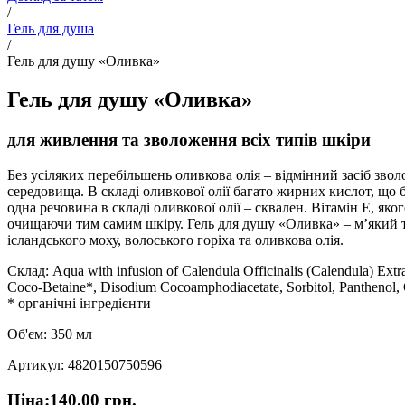
/
Гель для душа
/
Гель для душу «Оливка»
Гель для душу «Оливка»
для живлення та зволоження всіх типів шкіри
Без усіляких перебільшень оливкова олія – відмінний засіб зво
середовища. В складі оливкової олії багато жирних кислот, щ
одна речовина в складі оливкової олії – сквален. Вітамін E, яко
очищаючи тим самим шкіру. Гель для душу «Оливка» – м’який та
ісландського моху, волоського горіха та оливкова олія.
Склад: Aqua with infusion of Calendula Officinalis (Calendula) Extra
Coco-Betaine*, Disodium Cocoamphodiacetate, Sorbitol, Panthenol, O
* органічні інгредієнти
Об'єм: 350 мл
Артикул: 4820150750596
Ціна:
140.00
грн.