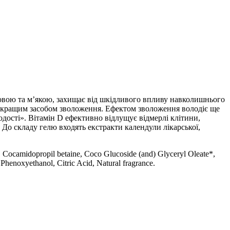
итовою та м’якою, захищає від шкідливого впливу навколишнього
ію кращим засобом зволоження. Ефектом зволоження володіє ще
лодості». Вітамін D ефективно відлущує відмерлі клітини,
До складу гелю входять екстракти календули лікарської,
e*, Cocamidopropil betaine, Coco Glucoside (and) Glyceryl Oleate*,
henoxyethanol, Citric Acid, Natural fragrance.