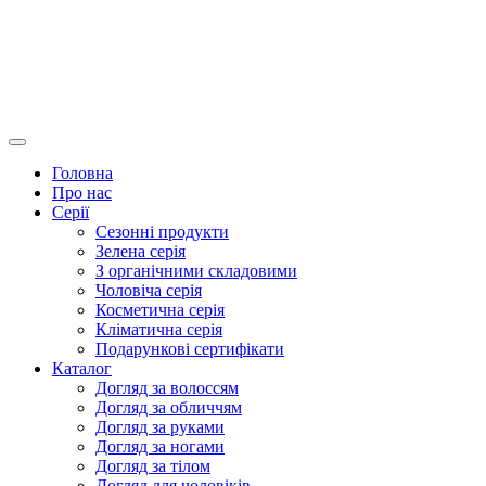
Головна
Про нас
Серії
Сезонні продукти
Зелена серія
З органічними складовими
Чоловіча серія
Косметична серія
Кліматична серія
Подарункові сертифікати
Каталог
Догляд за волоссям
Догляд за обличчям
Догляд за руками
Догляд за ногами
Догляд за тілом
Догляд для чоловіків