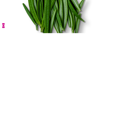
0
Українська натуральна косметика
Головна
Про нас
Відео
Де придбати?
Доставка і оплата
Договір-оферта
Політика обміну та повернення товару
©2016-2022 ТОВ «РЕМОС»
Україна, Київська обл., с. Рославичі, вул. Гоголя, 15а,
+38 (050) 412-73-71