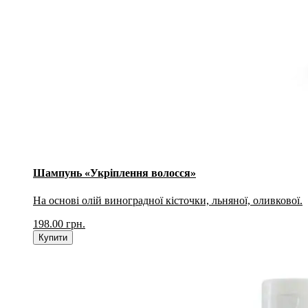
Шампунь «Укріплення волосся»
На основі олій виноградної кісточки, льняної, оливкової.
198.00
грн.
Купити