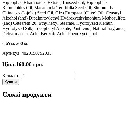
Hippophae Rhamnoides Extract, Linseed Oil, Hippophae
Rhamnoides Oil, Macadamia Ternifolia Seed Oil, Simmondsia
Chinensis (Jojoba) Seed Oil, Olea Europaea (Olive) Oil, Cetearyl
Alcohol (and) Dipalmitoylethyl Hydroxyethylmonium Methosulfate
(and) Ceteareth-20, Ethylhexyl Stearate, Hydrolyzed Keratin,
Hydrolyzed Silk, Tocopheryl Acetate, Panthenol, Natural fragrance,
Dehydroacetic Acid, Benzoic Acid, Phenoxyethanol.
Об'єм: 200 мл
Артикул: 4820150752033
Ціна:
160.00
грн.
Кількість
Купити
Схожі продукти