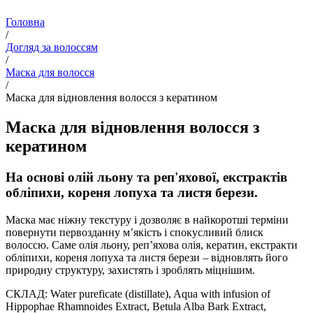
Головна
/
Догляд за волоссям
/
Маска для волосся
/
Маска для відновлення волосся з кератином
Маска для відновлення волосся з
кератином
На основі олій льону та реп'яхової, екстрактів
обліпихи, кореня лопуха та листя берези.
Маска має ніжну текстуру і дозволяє в найкоротші терміни
повернути первозданну м’якість і спокусливий блиск
волоссю. Саме олія льону, реп’яхова олія, кератин, екстракти
обліпихи, кореня лопуха та листя берези – відновлять його
природну структуру, захистять і зроблять міцнішим.
СКЛАД: Water pureficate (distillate), Aqua with infusion of
Hippophae Rhamnoides Extract, Betula Alba Bark Extract,