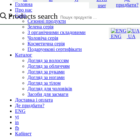
Головна
придбати?
user
Про нас
Products search
Серії
Сезонні продукти
Зелена серія
З органічними складовими
ENG
UA
Чоловіча серія
Косметична серія
Подарункові сертифікати
Каталог
Догляд за волоссям
Догляд за обличчям
Догляд за руками
Догляд за ногами
Догляд за тілом
Догляд для чоловіків
Засоби для засмаги
Доставка і оплата
Де придбати?
ENG
yt
in
fb
Кабінет