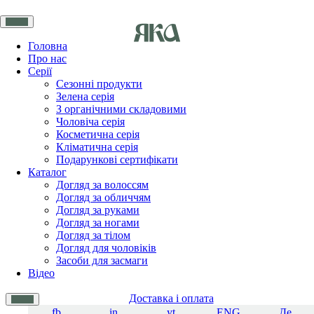
Головна
Про нас
Серії
Сезонні продукти
Зелена серія
З органічними складовими
Чоловіча серія
Косметична серія
Кліматична серія
Подарункові сертифікати
Каталог
Догляд за волоссям
Догляд за обличчям
Догляд за руками
Догляд за ногами
Догляд за тілом
Догляд для чоловіків
Засоби для засмаги
Відео
Доставка і оплата
fb
in
yt
ENG
Де