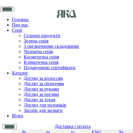
Головна
Про нас
Серії
Сезонні продукти
Зелена серія
З органічними складовими
Чоловіча серія
Косметична серія
Кліматична серія
Подарункові сертифікати
Каталог
Догляд за волоссям
Догляд за обличчям
Догляд за руками
Догляд за ногами
Догляд за тілом
Догляд для чоловіків
Засоби для засмаги
Відео
Доставка і оплата
fb
in
yt
ENG
Де