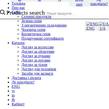
Головна
придбати?
user
Про нас
Products search
Серії
Сезонні продукти
Зелена серія
З органічними складовими
ENG
UA
Чоловіча серія
Косметична серія
Подарункові сертифікати
Каталог
Догляд за волоссям
Догляд за обличчям
Догляд за руками
Догляд за ногами
Догляд за тілом
Догляд для чоловіків
Засоби для засмаги
Доставка і оплата
Де придбати?
ENG
yt
in
fb
Кабінет