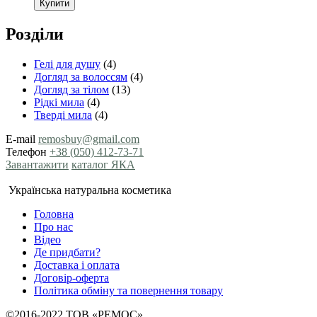
Купити
Розділи
Гелі для душу
(4)
Догляд за волоссям
(4)
Догляд за тілом
(13)
Рідкі мила
(4)
Тверді мила
(4)
E-mail
remosbuy@gmail.com
Телефон
+38 (050) 412-73-71
Завантажити
каталог ЯКА
Українська натуральна косметика
Головна
Про нас
Відео
Де придбати?
Доставка і оплата
Договір-оферта
Політика обміну та повернення товару
©2016-2022 ТОВ «РЕМОС»