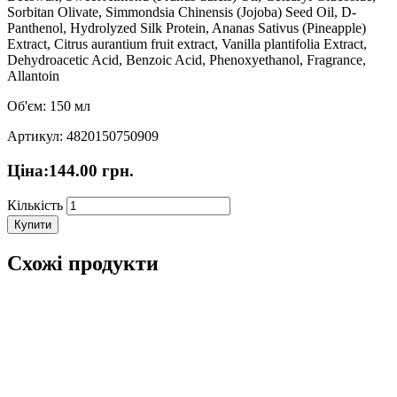
Sorbitan Olivate, Simmondsia Chinensis (Jojoba) Seed Oil, D-
Panthenol, Hydrolyzed Silk Protein, Ananas Sativus (Pineapple)
Extract, Citrus aurantium fruit extract, Vanilla plantifolia Extract,
Dehydroacetic Acid, Benzoic Acid, Phenoxyethanol, Fragrance,
Allantoin
Об'єм: 150 мл
Артикул: 4820150750909
Ціна:
144.00
грн.
Кількість
Купити
Схожі продукти