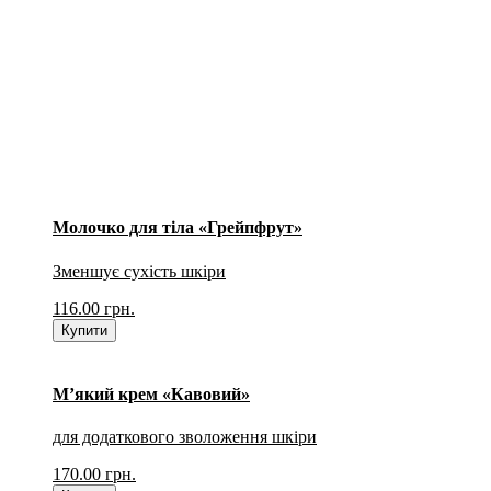
Молочко для тіла «Грейпфрут»
Зменшує сухість шкіри
116.00
грн.
Купити
М’який крем «Кавовий»
для додаткового зволоження шкіри
170.00
грн.