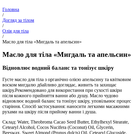
Головна
/
Догляд за тілом
/
Олія для тіла
/
Масло для тіла «Мигдаль та апельсин»
Масло для тіла «Мигдаль та апельсин»
Відновлює водний баланс та тонізує шкіру
Густе масло для тіла з органічно олією апельсину та квітковим
воском мигдалю дбайливо доглядає, живить та захищає
шкіру.Рекомендовано для використання при сухості шкіри
після кожного прийняття ванни або душу. Масло чудово
відновлює водний баланс та тонізує шкіру, уповільнює процес
старіння. Спосіб застосування: наносити легкими масажними
рухами на шкіру після прийому ванни і душа.
Склад: Water, Theobroma Cacao Seed Butter, Ethylhexyl Stearate,
Cetearyl Alcohol, Cocos Nucifera (Coconut) Oil, Glycerin,
Beeswax, Sweet Almond (Prunus dulcis) Oil, Cetearyl Glucoside,