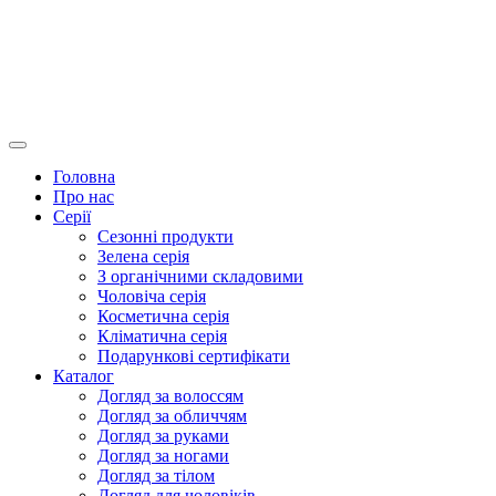
Головна
Про нас
Серії
Сезонні продукти
Зелена серія
З органічними складовими
Чоловіча серія
Косметична серія
Кліматична серія
Подарункові сертифікати
Каталог
Догляд за волоссям
Догляд за обличчям
Догляд за руками
Догляд за ногами
Догляд за тілом
Догляд для чоловіків