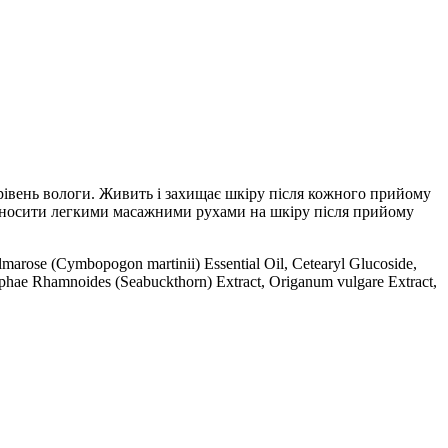
 рівень вологи. Живить і захищає шкіру після кожного прийому
 наносити легкими масажними рухами на шкіру після прийому
marose (Cymbopogon martinii) Essential Oil, Cetearyl Glucoside,
ophae Rhamnoides (Seabuckthorn) Extract, Origanum vulgare Extract,