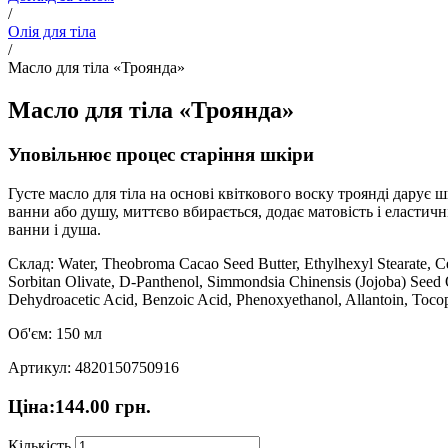
/
Олія для тіла
/
Масло для тіла «Троянда»
Масло для тіла «Троянда»
Уповільнює процес старіння шкіри
Густе масло для тіла на основі квіткового воску троянді дарує
ванни або душу, миттєво вбирається, додає матовість і еласти
ванни і душа.
Склад: Water, Theobroma Cacao Seed Butter, Ethylhexyl Stearate, Ce
Sorbitan Olivate, D-Panthenol, Simmondsia Chinensis (Jojoba) Seed 
Dehydroacetic Acid, Benzoic Acid, Phenoxyethanol, Allantoin, Tocop
Об'єм: 150 мл
Артикул: 4820150750916
Ціна:
144.00
грн.
Кількість