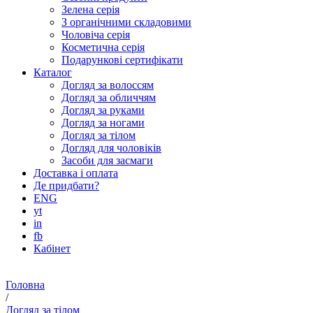
Зелена серія
З органічними складовими
Чоловіча серія
Косметична серія
Подарункові сертифікати
Каталог
Догляд за волоссям
Догляд за обличчям
Догляд за руками
Догляд за ногами
Догляд за тілом
Догляд для чоловіків
Засоби для засмаги
Доставка і оплата
Де придбати?
ENG
yt
in
fb
Кабінет
Головна
/
Догляд за тілом