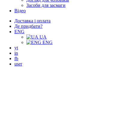
Засоби для засмаги
Відео
Доставка і оплата
Де придбати?
ENG
UA
ENG
yt
in
fb
user