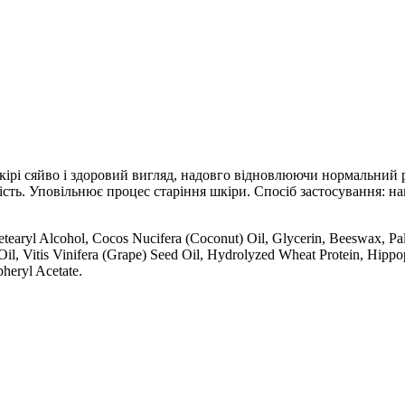
 шкірі сяйво і здоровий вигляд, надовго відновлюючи нормальний
чність. Уповільнює процес старіння шкіри. Спосіб застосування:
tearyl Alcohol, Cocos Nucifera (Coconut) Oil, Glycerin, Beeswax, Pal
Oil, Vitis Vinifera (Grape) Seed Oil, Hydrolyzed Wheat Protein, Hipp
heryl Acetate.