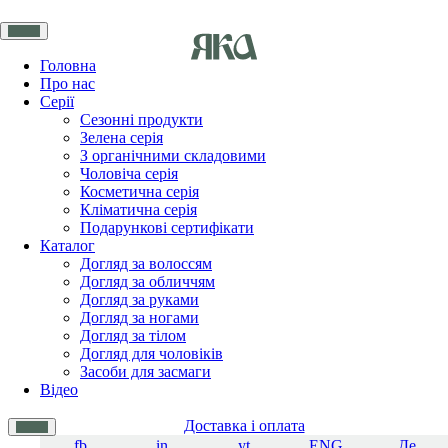
Головна
Про нас
Серії
Сезонні продукти
Зелена серія
З органічними складовими
Чоловіча серія
Косметична серія
Кліматична серія
Подарункові сертифікати
Каталог
Догляд за волоссям
Догляд за обличчям
Догляд за руками
Догляд за ногами
Догляд за тілом
Догляд для чоловіків
Засоби для засмаги
Відео
Доставка і оплата
fb
in
yt
ENG
Де