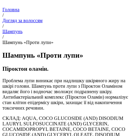
Головна
/
Догляд за волоссям
/
Шампунь
/
Шампунь «Проти лупи»
Шампунь «Проти лупи»
Піроктон оламін.
Проблема лупи виникає при надлишку шкіряного жиру на
шкірі голови. Шампунь проти лупи з Піроктон Оламіном
видаляє його і водночас зволожує подразнену шкіру.
Антибактеріальний комплекс (Піроктон Оламін) нормалізує
стан клітин епідермісу шкіри, захищає її від накопичення
токсичних речовин.
СКЛАД: AQUA, COCO GLUCOSIDE (AND) DISODIUM
LAURYL SULFOSUCCINATE (AND) GLYCERIN,
СОCAMIDOPROPYL BETAINE, COCO BETAINE, COCO
GLUCOSIDE (AND) GLYCERYL OLEATE, DISODIUM