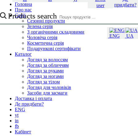
Головна
придбати?
user
Про нас
Products search
Серії
Сезонні продукти
Зелена серія
З органічними складовими
ENG
UA
Чоловіча серія
Косметична серія
Подарункові сертифікати
Каталог
Догляд за волоссям
Догляд за обличчям
Догляд за руками
Догляд за ногами
Догляд за тілом
Догляд для чоловіків
Засоби для засмаги
Доставка і оплата
Де придбати?
ENG
yt
in
fb
Кабінет