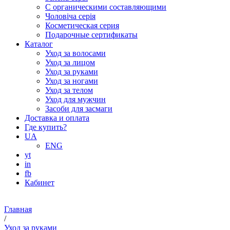
С органическими составляющими
Чоловіча серія
Косметическая серия
Подарочные сертификаты
Каталог
Уход за волосами
Уход за лицом
Уход за руками
Уход за ногами
Уход за телом
Уход для мужчин
Засоби для засмаги
Доставка и оплата
Где купить?
UA
ENG
yt
in
fb
Кабинет
Главная
/
Уход за руками