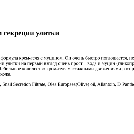
м секреции улитки
 формула крем-геля с муцином. Он очень быстро поглощается, не
и улитки на первый взгляд очень прост – вода и муцин (гликоп
ебольшое количество крем-геля массажными движениями распре
 кожа.
nail Secretion Filtrate, Olea Europaea(Olive) oil, Allantoin, D-Panth