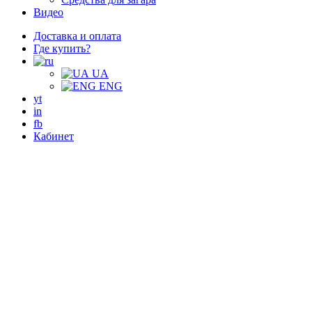
Видео
Доставка и оплата
Где купить?
UA
ENG
yt
in
fb
Кабинет