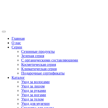
Главная
О нас
Серии
Сезонные продукты
Зеленая серия
С органическими составляющими
Косметическая серия
Климатическая серия
Подарочные сертификаты
Каталог
Уход за волосами
Уход за лицом
Уход за руками
Уход за ногами
Уход за телом
Уход для мужчин
Средства для загара