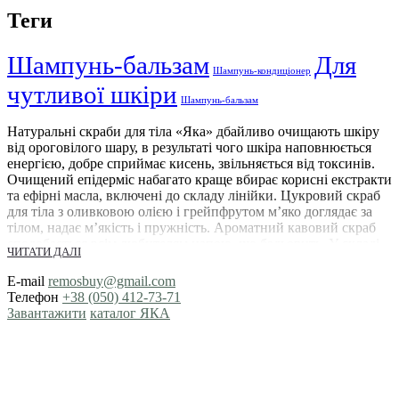
Теги
Шампунь-бальзам
Для
Шампунь-кондиціонер
чутливої шкіри
Шампунь-бальзам
Натуральні скраби для тіла «Яка» дбайливо очищають шкіру
від ороговілого шару, в результаті чого шкіра наповнюється
енергією, добре сприймає кисень, звільняється від токсинів.
Очищений епідерміс набагато краще вбирає корисні екстракти
та ефірні масла, включені до складу лінійки. Цукровий скраб
для тіла з оливковою олією і грейпфрутом м’яко доглядає за
тілом, надає м’якість і пружність. Ароматний кавовий скраб
сподобається всім любителям напою, що бадьорить. У складі
ЧИТАТИ ДАЛІ
багатий комплекс натуральних інгредієнтів, що насичує
корисними вітамінами. Заспокійлива лаванда усуває сухість і
E-mail
remosbuy@gmail.com
підходить навіть для гіперчутливою шкіри. 100% веганські
Телефон
+38 (050) 412-73-71
скраб з екстрактом шавлії і оливковою олією не просто надає
Завантажити
каталог ЯКА
тілу гарний зовнішній вигляд, але і покращує
мікроциркуляцію на клітинному рівні. Рекомендується
використовувати кошти 1-2 рази в тиждень.
Скраб необхідний для краси і рівного