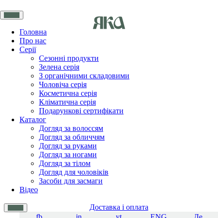
Головна
Про нас
Серії
Сезонні продукти
Зелена серія
З органічними складовими
Чоловіча серія
Косметична серія
Кліматична серія
Подарункові сертифікати
Каталог
Догляд за волоссям
Догляд за обличчям
Догляд за руками
Догляд за ногами
Догляд за тілом
Догляд для чоловіків
Засоби для засмаги
Відео
Доставка і оплата
fb
in
yt
ENG
Де