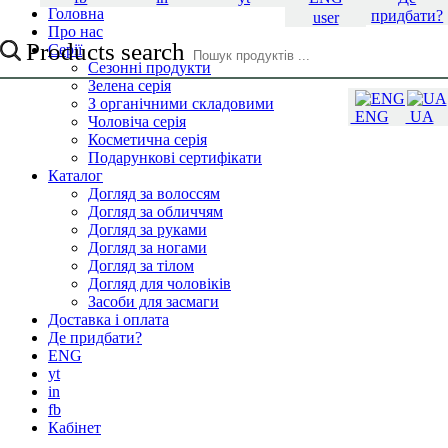
Головна
придбати?
user
Про нас
Products search
Серії
Сезонні продукти
Зелена серія
З органічними складовими
ENG
UA
Чоловіча серія
Косметична серія
Подарункові сертифікати
Каталог
Догляд за волоссям
Догляд за обличчям
Догляд за руками
Догляд за ногами
Догляд за тілом
Догляд для чоловіків
Засоби для засмаги
Доставка і оплата
Де придбати?
ENG
yt
in
fb
Кабінет