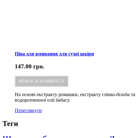
Піна для вмивання для сухої шкіри
147.00
грн.
НЕМАЄ В НАЯВНОСТІ
На основі екстракту ромашки, екстракту глінко-білоба та
водорозчинної олії бабасу.
Переглянути
Теги