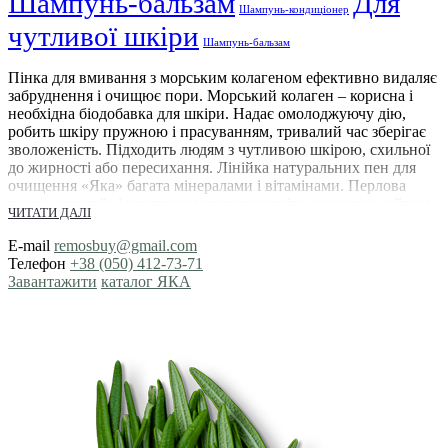
Шампунь-бальзам
Для
Шампунь-кондиціонер
чутливої шкіри
Шампунь-бальзам
Пінка для вмивання з морським колагеном ефективно видаляє
забруднення і очищює пори. Морський колаген – корисна і
необхідна біодобавка для шкіри. Надає омолоджуючу дію,
робить шкіру пружною і прасуванням, тривалий час зберігає
зволоженість. Підходить людям з чутливою шкірою, схильної
до жирності або пересихання. Лінійка натуральних пен для
очищення «Яка» багата мінералами і вітамінами. Перлова
пудра, алантоїн і пантенол наповнює шкіру здоровим сяйвом,
ЧИТАТИ ДАЛІ
надаючи натуральну красу без макіяжу. Ніжна пінка «Яка» є
одним з кращих засобів для демакіяжу. Чи не порушує
E-mail
remosbuy@gmail.com
природний баланс шкіри, м’яко видаляє відмерлі клітини,
Телефон
+38 (050) 412-73-71
підходить для щоденного використання.
Завантажити
каталог ЯКА
Пінка для вмивання зробить ранковий
ритуал приємним і корисним
Одним з найбільш поширених засобів по догляду за шкірою
обличчя є пінка для вмивання, яка так само підходить
підліткам і людям з чутливою шкірою. З її допомогою можна
зняти вуличне забруднення, надлишок сальних виділень і