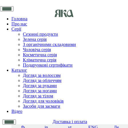
Головна
Про нас
Серії
Сезонні продукти
Зелена серія
З органічними складовими
Чоловіча серія
Косметична серія
Кліматична серія
Подарункові сертифікати
Каталог
Догляд за волоссям
Догляд за обличчям
Догляд за руками
Догляд за ногами
Догляд за тілом
Догляд для чоловіків
Засоби для засмаги
Відео
Доставка і оплата
fb
in
yt
ENG
Де