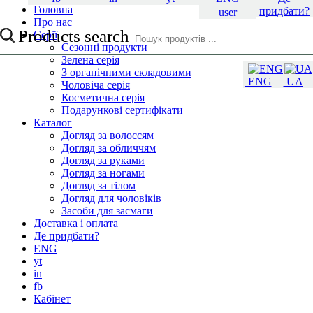
Головна
придбати?
user
Про нас
Products search
Серії
Сезонні продукти
Зелена серія
З органічними складовими
ENG
UA
Чоловіча серія
Косметична серія
Подарункові сертифікати
Каталог
Догляд за волоссям
Догляд за обличчям
Догляд за руками
Догляд за ногами
Догляд за тілом
Догляд для чоловіків
Засоби для засмаги
Доставка і оплата
Де придбати?
ENG
yt
in
fb
Кабінет