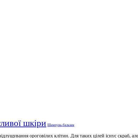
тливої шкіри
Шампунь-бальзам
відлущування ороговілих клітин. Для таких цілей існує скраб, але