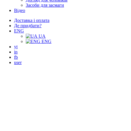
Засоби для засмаги
Відео
Доставка і оплата
Де придбати?
ENG
UA
ENG
yt
in
fb
user