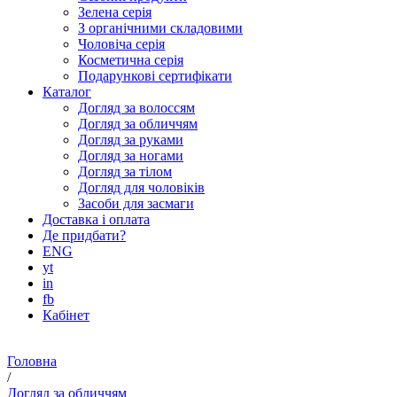
Зелена серія
З органічними складовими
Чоловіча серія
Косметична серія
Подарункові сертифікати
Каталог
Догляд за волоссям
Догляд за обличчям
Догляд за руками
Догляд за ногами
Догляд за тілом
Догляд для чоловіків
Засоби для засмаги
Доставка і оплата
Де придбати?
ENG
yt
in
fb
Кабінет
Головна
/
Догляд за обличчям