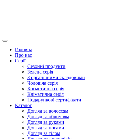
Головна
Про нас
Серії
Сезонні продукти
Зелена серія
З органічними складовими
Чоловіча серія
Косметична серія
Кліматична серія
Подарункові сертифікати
Каталог
Догляд за волоссям
Догляд за обличчям
Догляд за руками
Догляд за ногами
Догляд за тілом
Догляд для чоловіків