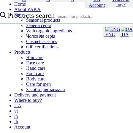
Home
buy?
Account
About YAKA
Products search
Series
Seasonal products
Зелена серія
With organic ingredients
ENG
UA
Чоловіча серія
Cosmetics series
Gift certifications
Products
Hair care
Face care
Hand care
Foot care
Body care
Care for men
Засоби для засмаги
Delivery and payment
Where to buy?
UA
yt
in
fb
Account