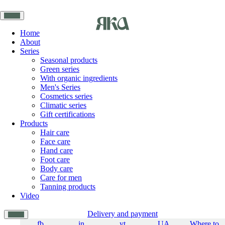
Home
About
Series
Seasonal products
Green series
With organic ingredients
Men's Series
Cosmetics series
Climatic series
Gift certifications
Products
Hair care
Face care
Hand care
Foot care
Body care
Care for men
Tanning products
Video
Delivery and payment
fb
in
yt
UA
Where to