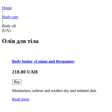
Home
/
Body care
/
Body oil
(UA)
Олія для тіла
Body butter «Lemon and Bergamot»
218.00
UAH
Buy
Moisturizes, softens and soothes dry and irritated skin
Read more