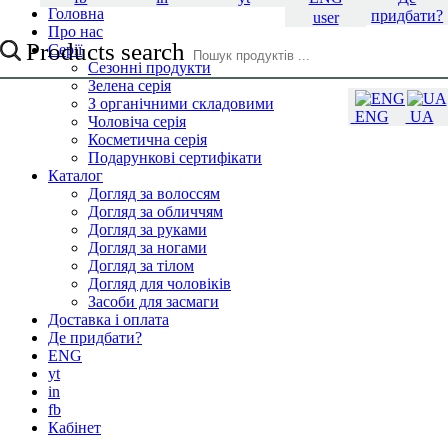
Головна
придбати?
user
Про нас
Products search
Серії
Сезонні продукти
Зелена серія
З органічними складовими
ENG
UA
Чоловіча серія
Косметична серія
Подарункові сертифікати
Каталог
Догляд за волоссям
Догляд за обличчям
Догляд за руками
Догляд за ногами
Догляд за тілом
Догляд для чоловіків
Засоби для засмаги
Доставка і оплата
Де придбати?
ENG
yt
in
fb
Кабінет