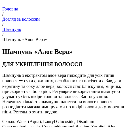
Головна
/
Догляд за волоссям
/
Шампунь
/
Шампунь «Алое Вера»
Шампунь «Алое Вера»
ДЛЯ УКРІПЛЕННЯ ВОЛОССЯ
Шампунь з екстрактом алое вера підходить для усіх типів
волосся ー сухих, жирних, ослаблених та посічених. Завдяки
кератину та соку алое вера, волосся стає блискучим, міцним,
прискорюється його ріст. Регулярне використання шампуню
усуває сухість шкіри голови та волосся. Застосування:
Невелику кількість шампуню нанести на вологе волосся і
розподілити масажними рухами по шкірі голови до утворення
піни. Ретельно змити водою.
Склад: Water (Aqua), Lauryl Glucoside, Disodium
Cocoamphodiacetate, Cocoamidopropyl Betaine, Sorbitol, Aloe