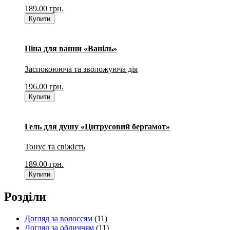
189.00
грн.
Купити
Піна для ванни «Ваніль»
Заспокоююча та зволожуюча дія
196.00
грн.
Купити
Гель для душу «Цитрусовий бергамот»
Тонус та свіжість
189.00
грн.
Купити
Розділи
Догляд за волоссям
(11)
Догляд за обличчям
(11)