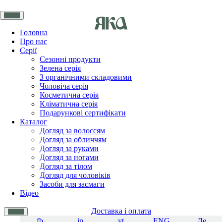
Головна
Про нас
Серії
Сезонні продукти
Зелена серія
З органічними складовими
Чоловіча серія
Косметична серія
Кліматична серія
Подарункові сертифікати
Каталог
Догляд за волоссям
Догляд за обличчям
Догляд за руками
Догляд за ногами
Догляд за тілом
Догляд для чоловіків
Засоби для засмаги
Відео
Доставка і оплата
fb
in
yt
ENG
Де