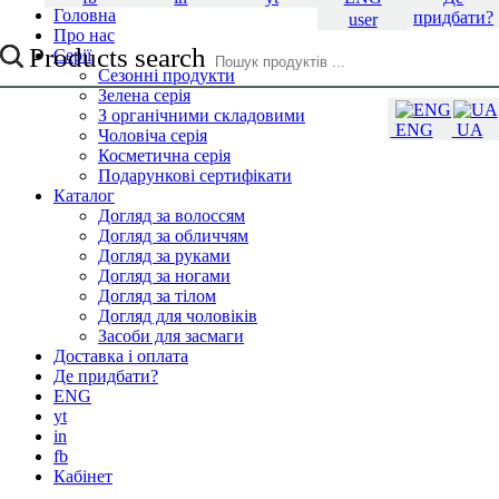
Головна
придбати?
user
Про нас
Products search
Серії
Сезонні продукти
Зелена серія
З органічними складовими
ENG
UA
Чоловіча серія
Косметична серія
Подарункові сертифікати
Каталог
Догляд за волоссям
Догляд за обличчям
Догляд за руками
Догляд за ногами
Догляд за тілом
Догляд для чоловіків
Засоби для засмаги
Доставка і оплата
Де придбати?
ENG
yt
in
fb
Кабінет