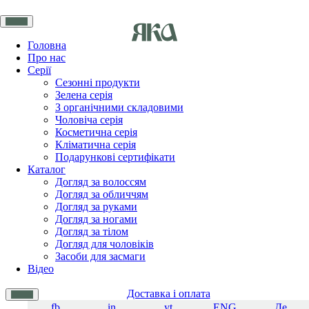
Головна
Про нас
Серії
Сезонні продукти
Зелена серія
З органічними складовими
Чоловіча серія
Косметична серія
Кліматична серія
Подарункові сертифікати
Каталог
Догляд за волоссям
Догляд за обличчям
Догляд за руками
Догляд за ногами
Догляд за тілом
Догляд для чоловіків
Засоби для засмаги
Відео
Доставка і оплата
fb
in
yt
ENG
Де