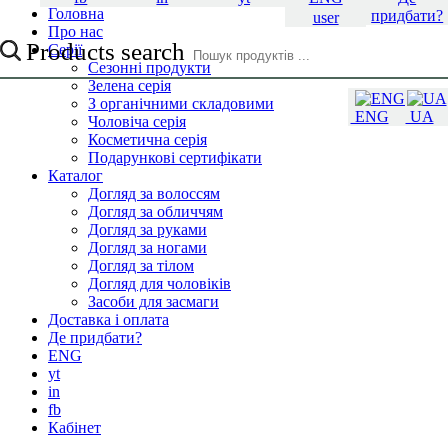
Головна
придбати?
user
Про нас
Products search
Серії
Сезонні продукти
Зелена серія
З органічними складовими
ENG
UA
Чоловіча серія
Косметична серія
Подарункові сертифікати
Каталог
Догляд за волоссям
Догляд за обличчям
Догляд за руками
Догляд за ногами
Догляд за тілом
Догляд для чоловіків
Засоби для засмаги
Доставка і оплата
Де придбати?
ENG
yt
in
fb
Кабінет