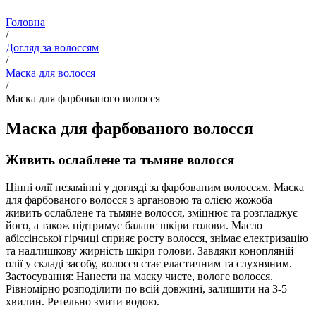
Головна
/
Догляд за волоссям
/
Маска для волосся
/
Маска для фарбованого волосся
Маска для фарбованого волосся
Живить ослаблене та тьмяне волосся
Цінні олії незамінні у догляді за фарбованим волоссям. Маска
для фарбованого волосся з аргановою та олією жожоба
живить ослаблене та тьмяне волосся, зміцнює та розгладжує
його, а також підтримує баланс шкіри голови. Масло
абіссінської гірчиці сприяє росту волосся, знімає електризацію
та надлишкову жирність шкіри голови. Завдяки конопляній
олії у складі засобу, волосся стає еластичним та слухняним.
Застосування: Нанести на маску чисте, вологе волосся.
Рівномірно розподілити по всій довжині, залишити на 3-5
хвилин. Ретельно змити водою.