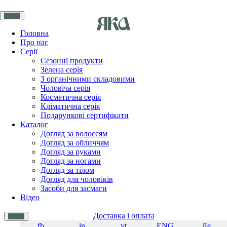
Головна
Про нас
Серії
Сезонні продукти
Зелена серія
З органічними складовими
Чоловіча серія
Косметична серія
Кліматична серія
Подарункові сертифікати
Каталог
Догляд за волоссям
Догляд за обличчям
Догляд за руками
Догляд за ногами
Догляд за тілом
Догляд для чоловіків
Засоби для засмаги
Відео
Доставка і оплата
fb
in
yt
ENG
Де