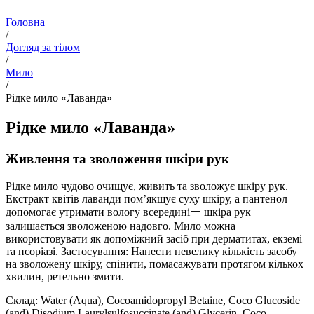
Головна
/
Догляд за тілом
/
Мило
/
Рідке мило «Лаванда»
Рідке мило «Лаванда»
Живлення та зволоження шкіри рук
Рідке мило чудово очищує, живить та зволожує шкіру рук.
Екстракт квітів лаванди пом’якшує суху шкіру, а пантенол
допомогає утримати вологу всерединіー шкіра рук
залишається зволоженою надовго. Мило можна
використовувати як допоміжний засіб при дерматитах, екземі
та псоріазі. Застосування: Нанести невелику кількість засобу
на зволожену шкіру, спінити, помасажувати протягом кількох
хвилин, ретельно змити.
Склад: Water (Aqua), Cocoamidopropyl Betaine, Coco Glucoside
(and) Disodium Laurylsulfosuccinate (and) Glycerin, Coco