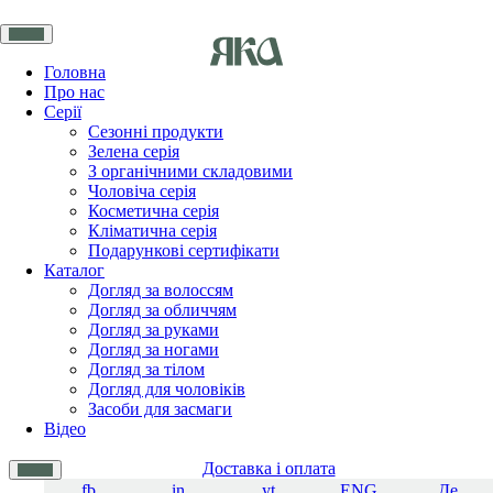
Головна
Про нас
Серії
Сезонні продукти
Зелена серія
З органічними складовими
Чоловіча серія
Косметична серія
Кліматична серія
Подарункові сертифікати
Каталог
Догляд за волоссям
Догляд за обличчям
Догляд за руками
Догляд за ногами
Догляд за тілом
Догляд для чоловіків
Засоби для засмаги
Відео
Доставка і оплата
fb
in
yt
ENG
Де