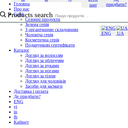
Головна
придбати?
user
Про нас
Products search
Серії
Сезонні продукти
Зелена серія
З органічними складовими
ENG
UA
Чоловіча серія
Косметична серія
Подарункові сертифікати
Каталог
Догляд за волоссям
Догляд за обличчям
Догляд за руками
Догляд за ногами
Догляд за тілом
Догляд для чоловіків
Засоби для засмаги
Доставка і оплата
Де придбати?
ENG
yt
in
fb
Кабінет