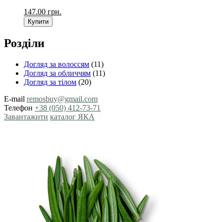
147.00
грн.
Купити
Розділи
Догляд за волоссям
(11)
Догляд за обличчям
(11)
Догляд за тілом
(20)
E-mail
remosbuy@gmail.com
Телефон
+38 (050) 412-73-71
Завантажити
каталог ЯКА