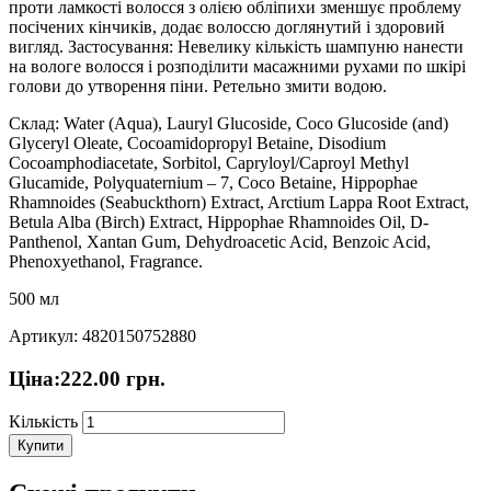
проти ламкості волосся з олією обліпихи зменшує проблему
посічених кінчиків, додає волоссю доглянутий і здоровий
вигляд. Застосування: Невелику кількість шампуню нанести
на вологе волосся і розподілити масажними рухами по шкірі
голови до утворення піни. Ретельно змити водою.
Склад: Water (Aqua), Lauryl Glucoside, Coco Glucoside (and)
Glyceryl Oleate, Cocoamidopropyl Betaine, Disodium
Cocoamphodiacetate, Sorbitol, Capryloyl/Caproyl Methyl
Glucamide, Polyquaternium – 7, Coco Betaine, Hippophae
Rhamnoides (Seabuckthorn) Extract, Arctium Lappa Root Extract,
Betula Alba (Birch) Extract, Hippophae Rhamnoides Oil, D-
Panthenol, Xantan Gum, Dehydroacetic Acid, Benzoic Acid,
Phenoxyethanol, Fragrance.
500 мл
Артикул: 4820150752880
Ціна:
222.00
грн.
Кількість
Купити