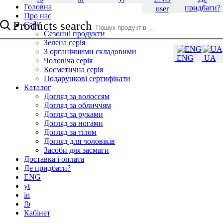
Головна
придбати?
user
Про нас
Products search
Серії
Сезонні продукти
Зелена серія
З органічними складовими
ENG
UA
Чоловіча серія
Косметична серія
Подарункові сертифікати
Каталог
Догляд за волоссям
Догляд за обличчям
Догляд за руками
Догляд за ногами
Догляд за тілом
Догляд для чоловіків
Засоби для засмаги
Доставка і оплата
Де придбати?
ENG
yt
in
fb
Кабінет