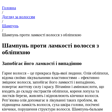
Головна
/
Догляд за волоссям
/
Шампунь
/
Шампунь проти ламкості волосся з обліпихою
Шампунь проти ламкості волосся з
обліпихою
Запобігає його ламкості і випадінню
Гарне волосся – це прикраса будь-якої людини. Олія обліпихи,
відома своїми лікувальними властивостями – ефективно
зміцнює волосся, запобігає його ламкості і випадінню,
повертає життєву силу і красу. Вітаміни і амінокислоти, що
входять до складу екстрактів обліпихи, кореня лопуха та
листків берези, живлять і відновлюють кінчики волосся.
Реп’яхова олія допомагає в лікуванні таких проблем, як
підвищена ламкість волосся, суха шкіра голови, посічені
кінчики, порушення структури волосся. Шампунь-бальзам