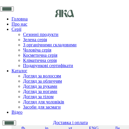
Головна
Про нас
Серії
Сезонні продукти
Зелена серія
З органічними складовими
Чоловіча серія
Косметична серія
Кліматична серія
Подарункові сертифікати
Каталог
Догляд за волоссям
Догляд за обличчям
Догляд за руками
Догляд за ногами
Догляд за тілом
Догляд для чоловіків
Засоби для засмаги
Відео
Доставка і оплата
fb
in
yt
ENG
Де