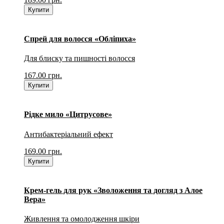
Купити
Спрей для волосся «Обліпиха»
Для блиску та пишності волосся
167.00
грн.
Купити
Рідке мило «Цитрусове»
Антибактеріальний ефект
169.00
грн.
Купити
Крем-гель для рук «Зволоження та догляд з Алое
Вера»
Живлення та омолодження шкіри