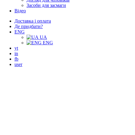
Засоби для засмаги
Відео
Доставка і оплата
Де придбати?
ENG
UA
ENG
yt
in
fb
user