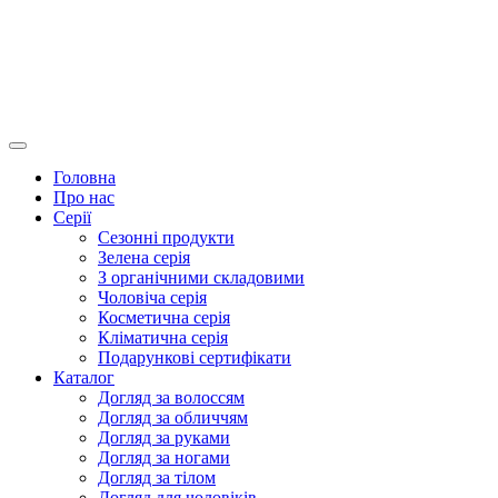
Головна
Про нас
Серії
Сезонні продукти
Зелена серія
З органічними складовими
Чоловіча серія
Косметична серія
Кліматична серія
Подарункові сертифікати
Каталог
Догляд за волоссям
Догляд за обличчям
Догляд за руками
Догляд за ногами
Догляд за тілом
Догляд для чоловіків