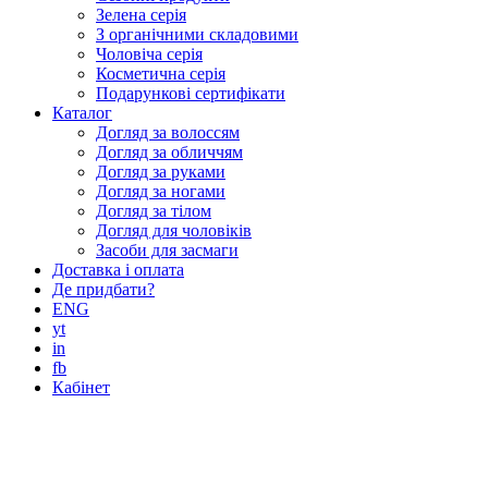
Зелена серія
З органічними складовими
Чоловіча серія
Косметична серія
Подарункові сертифікати
Каталог
Догляд за волоссям
Догляд за обличчям
Догляд за руками
Догляд за ногами
Догляд за тілом
Догляд для чоловіків
Засоби для засмаги
Доставка і оплата
Де придбати?
ENG
yt
in
fb
Кабінет