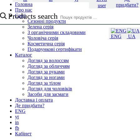
Головна
придбати?
user
Про нас
Products search
Серії
Сезонні продукти
Зелена серія
З органічними складовими
ENG
UA
Чоловіча серія
Косметична серія
Подарункові сертифікати
Каталог
Догляд за волоссям
Догляд за обличчям
Догляд за руками
Догляд за ногами
Догляд за тілом
Догляд для чоловіків
Засоби для засмаги
Доставка і оплата
Де придбати?
ENG
yt
in
fb
Кабінет