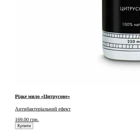
Рідке мило «Цитрусове»
Антибактеріальний ефект
169.00
грн.
Купити