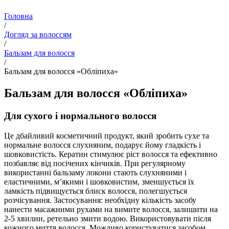
Головна
/
Догляд за волоссям
/
Бальзам для волосся
/
Бальзам для волосся «Обліпиха»
Бальзам для волосся «Обліпиха»
Для сухого і нормального волосся
Це дбайливий косметичний продукт, який зробить сухе та
нормальне волосся слухняним, подарує йому гладкість і
шовковистість. Кератин стимулює ріст волосся та ефективно
позбавляє від посічених кінчиків. При регулярному
використанні бальзаму локони стають слухняними і
еластичними, м’якими і шовковистим, зменшується їх
ламкість підвищується блиск волосся, полегшується
розчісування. Застосування: необхідну кількість засобу
нанести масажними рухами на вимите волосся, залишити на
2-5 хвилин, ретельно змити водою. Використовувати після
кожного миття волосся. Можливо користуватися засобом