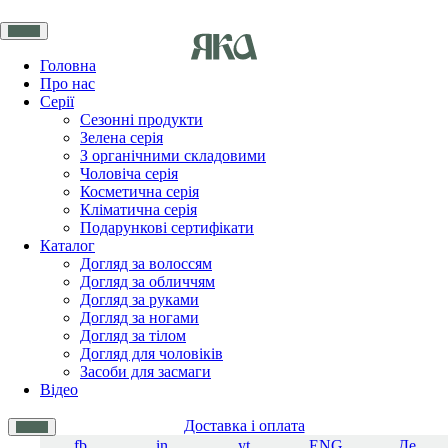
Головна
Про нас
Серії
Сезонні продукти
Зелена серія
З органічними складовими
Чоловіча серія
Косметична серія
Кліматична серія
Подарункові сертифікати
Каталог
Догляд за волоссям
Догляд за обличчям
Догляд за руками
Догляд за ногами
Догляд за тілом
Догляд для чоловіків
Засоби для засмаги
Відео
Доставка і оплата
fb
in
yt
ENG
Де