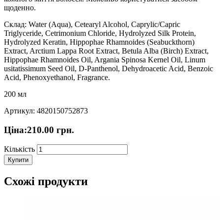
щоденно.
Склад: Water (Aqua), Cetearyl Alcohol, Caprylic/Capric
Triglyceride, Cetrimonium Chloride, Hydrolyzed Silk Protein,
Hydrolyzed Keratin, Hippophae Rhamnoides (Seabuckthorn)
Extract, Arctium Lappa Root Extract, Betula Alba (Birch) Extract,
Hippophae Rhamnoides Oil, Argania Spinosa Kernel Oil, Linum
usitatissimum Seed Oil, D-Panthenol, Dehydroacetic Acid, Benzoic
Acid, Phenoxyethanol, Fragrance.
200 мл
Артикул: 4820150752873
Ціна:
210.00
грн.
Кількість
Купити
Схожі продукти