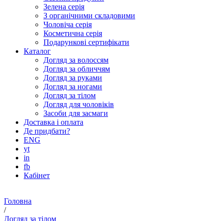
Зелена серія
З органічними складовими
Чоловіча серія
Косметична серія
Подарункові сертифікати
Каталог
Догляд за волоссям
Догляд за обличчям
Догляд за руками
Догляд за ногами
Догляд за тілом
Догляд для чоловіків
Засоби для засмаги
Доставка і оплата
Де придбати?
ENG
yt
in
fb
Кабінет
Головна
/
Догляд за тілом