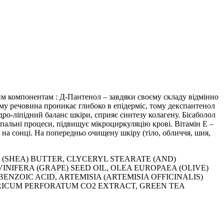
євим компонентам : Д-Пантенол – завдяки своєму складу відмінно
му речовина проникає глибоко в епідерміс, тому декспантенол
дро-ліпідний баланс шкіри, сприяє синтезу колагену. Бісаболол
пальні процеси, підвищує мікроциркуляцію крові. Вітамін Е –
я на сонці. На попередньо очищену шкіру (тіло, обличчя, шия,
(SHEA) BUTTER, CLYCERYL STEARATE (AND)
INIFERA (GRAPE) SEED OIL, OLEA EUROPAEA (OLIVE)
NZOIC ACID, ARTEMISIA (ARTEMISIA OFFICINALIS)
ERICUM PERFORATUM CO2 EXTRACT, GREEN TEA