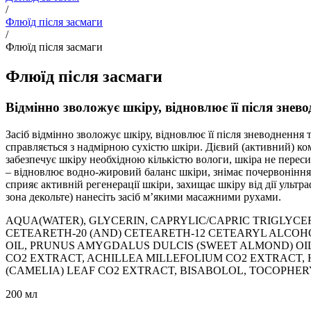
/
Флюїд після засмаги
/
Флюїд після засмаги
Флюїд після засмаги
Відмінно зволожує шкіру, відновлює її після знев
Засіб відмінно зволожує шкіру, відновлює її після зневоднення
справляється з надмірною сухістю шкіри. Дієвий (активний) ко
забезпечує шкіру необхідною кількістю вологи, шкіра не переси
– відновлює водно-жировий баланс шкіри, знімає почервоніння,
сприяє активній регенерації шкіри, захищає шкіру від дії ультр
зона декольте) нанесіть засіб м’якими масажними рухами.
AQUA(WATER), GLYCERIN, CAPRYLIC/CAPRIC TRIGLYCE
CETEARETH-20 (AND) CETEARETH-12 CETEARYL ALCOHOL
OIL, PRUNUS AMYGDALUS DULCIS (SWEET ALMOND) OIL,
CO2 EXTRACT, ACHILLEA MILLEFOLIUM CO2 EXTRACT,
(CAMELIA) LEAF CO2 EXTRACT, BISABOLOL, TOCOPHE
200 мл