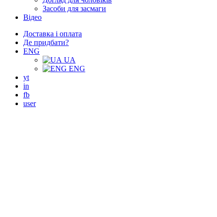
Засоби для засмаги
Відео
Доставка і оплата
Де придбати?
ENG
UA
ENG
yt
in
fb
user