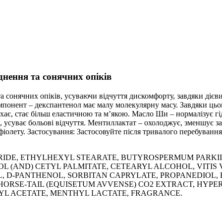
однення та сонячних опіків
 та сонячних опіків, усуваючи відчуття дискомфорту, завдяки ді
мпонент – декспантенол має малу молекулярну масу. Завдяки цьо
хає, стає більш еластичною та м’якою. Масло Ши – нормалізує гі
 усуває больові відчуття. Ментиллактат – охолоджує, зменшує за
афіолету. Застосування: Застосовуйте після тривалого перебуванн
RIDE, ETHYLHEXYL STEARATE, BUTYROSPERMUM PARKII 
 (AND) CETYL PALMITATE, CETEARYL ALCOHOL, VITIS V
 D-PANTHENOL, SORBITAN CAPRYLATE, PROPANEDIOL, BE
 HORSE-TAIL (EQUISETUM AVVENSE) CO2 EXTRACT, HYP
RYL ACETATE, MENTHYL LACTATE, FRAGRANCE.