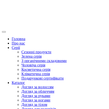
Головна
Про нас
Серії
Сезонні продукти
Зелена серія
З органічними складовими
Чоловіча серія
Косметична серія
Кліматична серія
Подарункові сертифікати
Каталог
Догляд за волоссям
Догляд за обличчям
Догляд за руками
Догляд за ногами
Догляд за тілом
Догляд для чоловіків