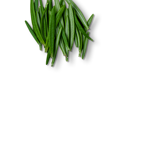
Загалом, мода на сильний загар давно минула, але багато
жінок люблять проводити час під палючим сонцем. По-перше,
це просто приємно, по-друге, поповнює нестачу вітаміну Д, а
по-третє, смуглява шкіра багатьом підходить і надає більш
здоровий і сексуальний вигляд. Необхідно пам’ятати, що в
сонячний день необхідні креми з UF- і UV-фільтрами, а після
пляжу потрібно допомогти шкірі відновитися. Адже сонце
підступно – воно є однією з причин старіння шкіри. У захисті
після засмаги допоможе такий косметичний продукт, як
флюїд.
Що таке флюїд?
Косметичні засоби розрізняються за складом і консистенції.
Креми – більш щільні, важкі. Молочко, лосьйон – легші і рідкі.
Що стосується флюїду, то він є найприємнішим засобом для
власниць жирної шкіри. Він лягає на шкіру невагомою
серпанком, швидко і непомітно всмоктується і не доставляє
своїй власниці ніяких незручностей. Говорячи про переваги
натурального флюїду після засмаги, варто відзначити, що він
зроблений на базі води і ряду корисних компонентів. Вони
надають зволожуючий ефект, підтримують необхідний рівень
вологи навіть в проблемній і сухій шкірі. У той же час цей