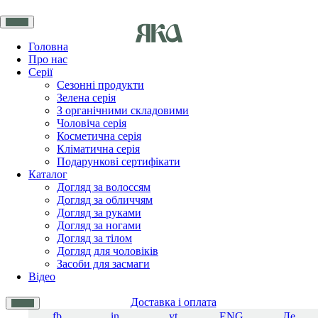
Головна
Про нас
Серії
Сезонні продукти
Зелена серія
З органічними складовими
Чоловіча серія
Косметична серія
Кліматична серія
Подарункові сертифікати
Каталог
Догляд за волоссям
Догляд за обличчям
Догляд за руками
Догляд за ногами
Догляд за тілом
Догляд для чоловіків
Засоби для засмаги
Відео
Доставка і оплата
fb
in
yt
ENG
Де