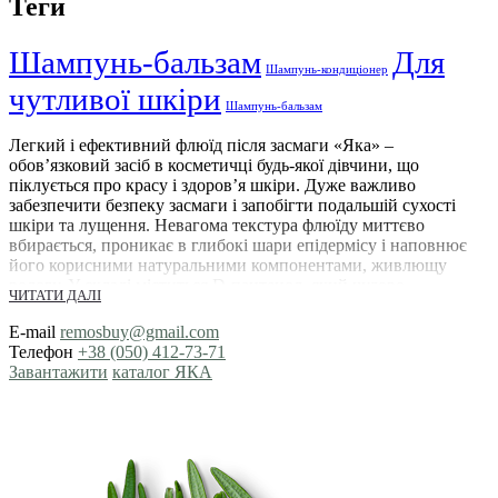
Теги
Шампунь-бальзам
Для
Шампунь-кондиціонер
чутливої шкіри
Шампунь-бальзам
Легкий і ефективний флюїд після засмаги «Яка» –
обов’язковий засіб в косметичці будь-якої дівчини, що
піклується про красу і здоров’я шкіри. Дуже важливо
забезпечити безпеку засмаги і запобігти подальшій сухості
шкіри та лущення. Невагома текстура флюїду миттєво
вбирається, проникає в глибокі шари епідермісу і наповнює
його корисними натуральними компонентами, живлющу
вологу. У складі міститься D-пантенол, який чудово
ЧИТАТИ ДАЛІ
справляється з пересиханням шкіри і сонячними опіками.
Інший активний інгредієнт в складі – декспантенол, робить
E-mail
remosbuy@gmail.com
епідерміс еластичним і захищеним від негативного впливу
Телефон
+38 (050) 412-73-71
оточуючих факторів. За відновлення водно-жирового балансу
Завантажити
каталог ЯКА
відповідає бісаболол. Ментіллактат дарує приємне відчуття
прохолоди після засмаги, зменшує запальні процеси.
Як флюїд після засмаги відновлює
шкіру після пляжу?