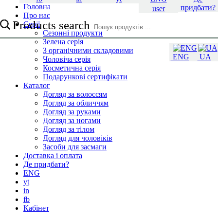
Головна
придбати?
user
Про нас
Products search
Серії
Сезонні продукти
Зелена серія
З органічними складовими
ENG
UA
Чоловіча серія
Косметична серія
Подарункові сертифікати
Каталог
Догляд за волоссям
Догляд за обличчям
Догляд за руками
Догляд за ногами
Догляд за тілом
Догляд для чоловіків
Засоби для засмаги
Доставка і оплата
Де придбати?
ENG
yt
in
fb
Кабінет