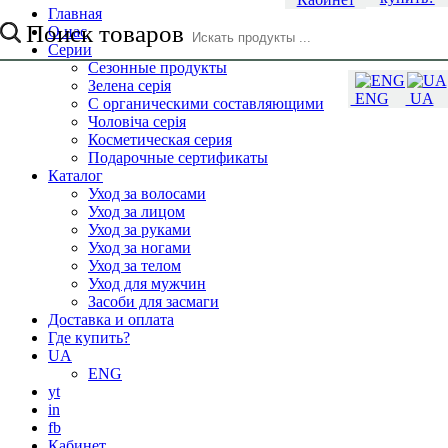
Главная
Поиск товаров
О нас
Серии
Сезонные продукты
Зелена серія
ENG
UA
С органическими составляющими
Чоловіча серія
Косметическая серия
Подарочные сертификаты
Каталог
Уход за волосами
Уход за лицом
Уход за руками
Уход за ногами
Уход за телом
Уход для мужчин
Засоби для засмаги
Доставка и оплата
Где купить?
UA
ENG
yt
in
fb
Кабинет