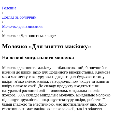
Головна
/
Догляд за обличчям
/
Молочко для вмивання
/
Молочко «Для зняття макіяжу»
Молочко «Для зняття макіяжу»
На основі мигдального молочка
Молочко для зняття макіяжу — збалансований, безпечний та
ніжний до шкіри засіб для щоденного використання. Кремова
маса має легку текстуру, яка підходить для будь-якого типу
шкіри, м’яко знімає макіяж та водночас пом’якшує та живить
шкіру навколо очей. До складу продукту входять тільки
натуральні рослинні олії — оливкова, мигдальна та олія
жожоба, 30% складає мигдальне молочко. Мигдальне молочко
підвищує пружність і покращує текстуру шкіри, роблячи її
більш гладкою та еластичною, має протизапальну дію. Засіб
ефективно знімає макіяж як навколо очей, так і з обличчя.