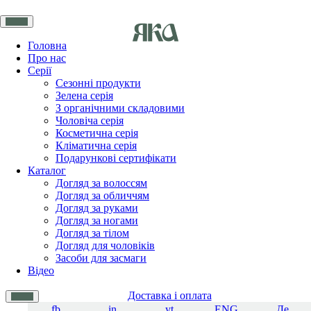
Головна
Про нас
Серії
Сезонні продукти
Зелена серія
З органічними складовими
Чоловіча серія
Косметична серія
Кліматична серія
Подарункові сертифікати
Каталог
Догляд за волоссям
Догляд за обличчям
Догляд за руками
Догляд за ногами
Догляд за тілом
Догляд для чоловіків
Засоби для засмаги
Відео
Доставка і оплата
fb
in
yt
ENG
Де