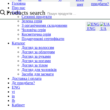
Головна
придбати?
user
Про нас
Products search
Серії
Сезонні продукти
Зелена серія
З органічними складовими
ENG
UA
Чоловіча серія
Косметична серія
Подарункові сертифікати
Каталог
Догляд за волоссям
Догляд за обличчям
Догляд за руками
Догляд за ногами
Догляд за тілом
Догляд для чоловіків
Засоби для засмаги
Доставка і оплата
Де придбати?
ENG
yt
in
fb
Кабінет