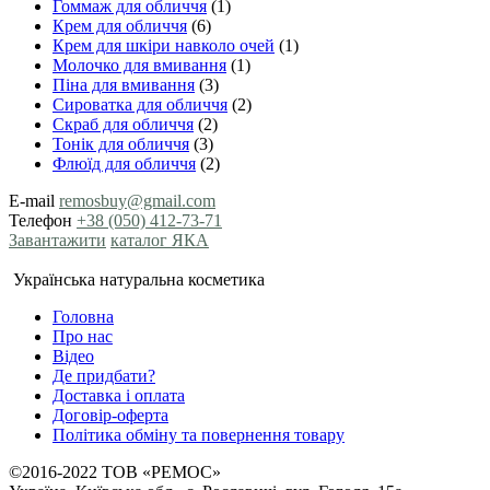
Гоммаж для обличчя
(1)
Крем для обличчя
(6)
Крем для шкіри навколо очей
(1)
Молочко для вмивання
(1)
Піна для вмивання
(3)
Сироватка для обличчя
(2)
Скраб для обличчя
(2)
Тонік для обличчя
(3)
Флюїд для обличчя
(2)
E-mail
remosbuy@gmail.com
Телефон
+38 (050) 412-73-71
Завантажити
каталог ЯКА
Українська натуральна косметика
Головна
Про нас
Відео
Де придбати?
Доставка і оплата
Договір-оферта
Політика обміну та повернення товару
©2016-2022 ТОВ «РЕМОС»