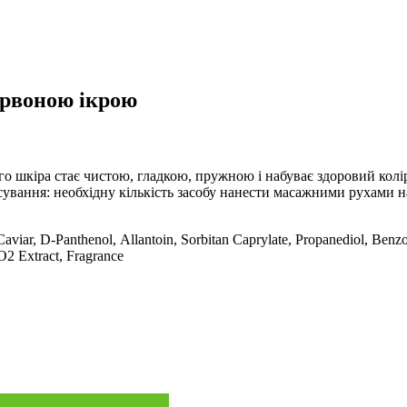
ервоною ікрою
кого шкіра стає чистою, гладкою, пружною і набуває здоровий ко
осування: необхідну кількість засобу нанести масажними рухами
aviar, D-Panthenol, Аllantoin, Sorbitan Caprylate, Propanediol, Be
О2 Extract, Fragrance