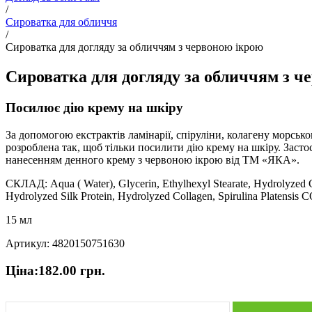
/
Сироватка для обличчя
/
Сироватка для догляду за обличчям з червоною ікрою
Сироватка для догляду за обличчям з ч
Посилює дію крему на шкіру
За допомогою екстрактів ламінарії, спіруліни, колагену морсь
розроблена так, щоб тільки посилити дію крему на шкіру. Заст
нанесенням денного крему з червоною ікрою від ТМ «ЯКА».
СКЛАД: Aqua ( Water), Glycerin, Ethylhexyl Stearate, Hydrolyzed C
Hydrolyzed Silk Protein, Hydrolyzed Collagen, Spirulina Platensis С
15 мл
Артикул: 4820150751630
Ціна:
182.00
грн.