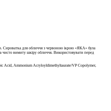
лір. Сироватка для обличчя з червоною ікрою «ЯКА» була
 на чисто вимиту шкіру обличчя. Використовувати перед
nzoic Acid, Ammonium Acryloyldimethyltaurate/VP Copolymer,