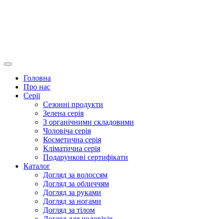
Головна
Про нас
Серії
Сезонні продукти
Зелена серія
З органічними складовими
Чоловіча серія
Косметична серія
Кліматична серія
Подарункові сертифікати
Каталог
Догляд за волоссям
Догляд за обличчям
Догляд за руками
Догляд за ногами
Догляд за тілом
Догляд для чоловіків