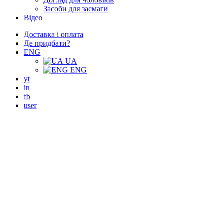
Засоби для засмаги
Відео
Доставка і оплата
Де придбати?
ENG
UA
ENG
yt
in
fb
user