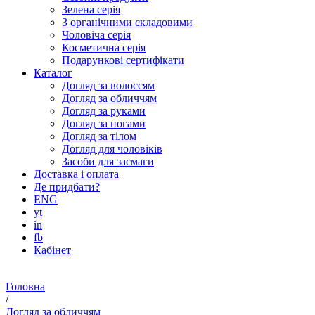
Зелена серія
З органічними складовими
Чоловіча серія
Косметична серія
Подарункові сертифікати
Каталог
Догляд за волоссям
Догляд за обличчям
Догляд за руками
Догляд за ногами
Догляд за тілом
Догляд для чоловіків
Засоби для засмаги
Доставка і оплата
Де придбати?
ENG
yt
in
fb
Кабінет
Головна
/
Догляд за обличчям