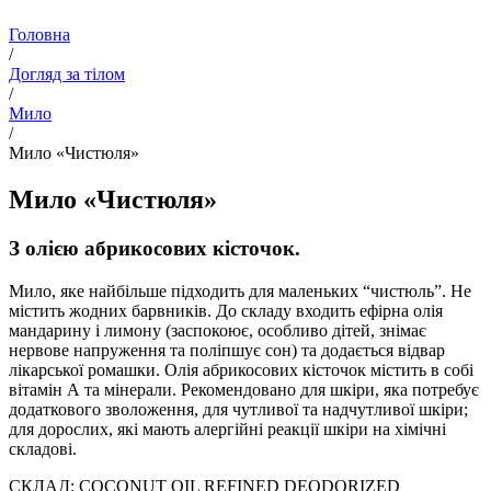
Головна
/
Догляд за тілом
/
Мило
/
Мило «Чистюля»
Мило «Чистюля»
З олією абрикосових кісточок.
Мило, яке найбільше підходить для маленьких “чистюль”. Не
містить жодних барвників. До складу входить ефірна олія
мандарину і лимону (заспокоює, особливо дітей, знімає
нервове напруження та поліпшує сон) та додається відвар
лікарської ромашки. Олія абрикосових кісточок містить в собі
вітамін А та мінерали. Рекомендовано для шкіри, яка потребує
додаткового зволоження, для чутливої та надчутливої шкіри;
для дорослих, які мають алергійні реакції шкіри на хімічні
складові.
СКЛАД: COCONUT OIL REFINED DEODORIZED