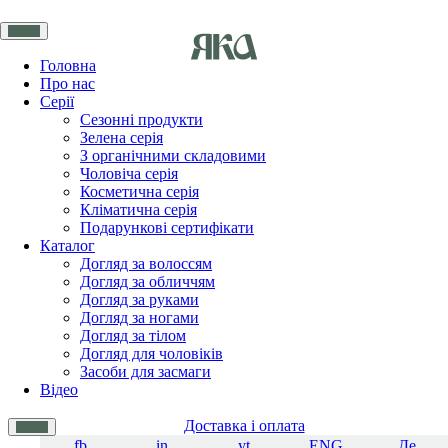
Головна
Про нас
Серії
Сезонні продукти
Зелена серія
З органічними складовими
Чоловіча серія
Косметична серія
Кліматична серія
Подарункові сертифікати
Каталог
Догляд за волоссям
Догляд за обличчям
Догляд за руками
Догляд за ногами
Догляд за тілом
Догляд для чоловіків
Засоби для засмаги
Відео
Доставка і оплата
fb
in
yt
ENG
Де