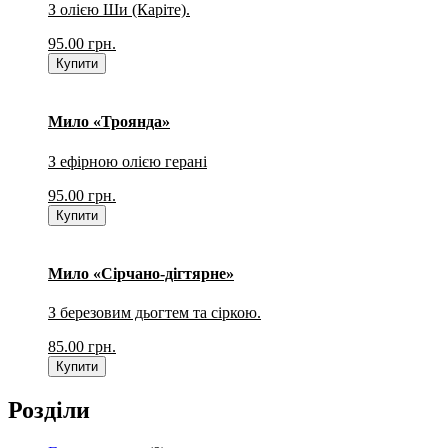
З олією Ши (Каріте).
95.00
грн.
Купити
Мило «Троянда»
З ефірною олією герані
95.00
грн.
Купити
Мило «Сірчано-дігтярне»
З березовим дьогтем та сіркою.
85.00
грн.
Купити
Розділи