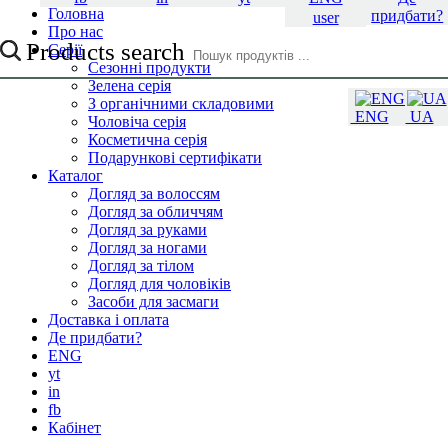
Головна
придбати?
user
Про нас
Products search
Серії
Сезонні продукти
Зелена серія
З органічними складовими
ENG
UA
Чоловіча серія
Косметична серія
Подарункові сертифікати
Каталог
Догляд за волоссям
Догляд за обличчям
Догляд за руками
Догляд за ногами
Догляд за тілом
Догляд для чоловіків
Засоби для засмаги
Доставка і оплата
Де придбати?
ENG
yt
in
fb
Кабінет